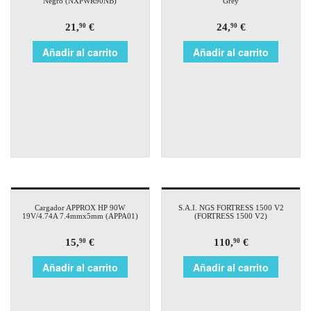
Negro (NXPWR90NB)
Grey
21,
€
24,
€
90
90
Añadir al carrito
Añadir al carrito
Cargador APPROX HP 90W
S.A.I. NGS FORTRESS 1500 V2
19V/4.74A 7.4mmx5mm (APPA01)
(FORTRESS 1500 V2)
15,
€
110,
€
90
90
Añadir al carrito
Añadir al carrito