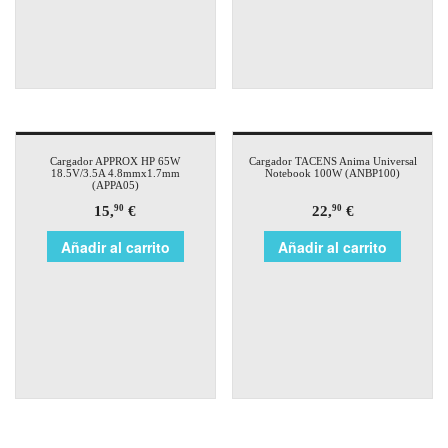
Cargador APPROX HP 65W
Cargador TACENS Anima Universal
18.5V/3.5A 4.8mmx1.7mm
Notebook 100W (ANBP100)
(APPA05)
15,
€
22,
€
90
90
Añadir al carrito
Añadir al carrito