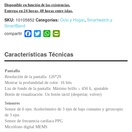
Disponible en función de las existencias.
Entrega en 24 horas, 48 horas entre islas.
SKU:
10105852
Categorías:
Ocio y Hogar
,
Smartwatch y
SmartBand
F
T
W
Pr
a
wi
h
in
c
tt
at
tF
e
er
s
ri
Características Técnicas
b
A
e
o
p
n
Pantalla
o
p
dl
Resolución de la pantalla: 126*29
k
y
Mostrar la profundidad de color: 16 bits
Luz de fondo de la pantalla: Máximo brillo ≥ 450 li, ajustable
Botón de visualización: Un botón táctil (despertar, volver)
Sensores
Sensor de 6 ejes: Acelerómetro de 3 ejes de bajo consumo y giroscopio
de 3 ejes
Sensor de frecuencia cardíaca PPG
Micrófono digital MEMS