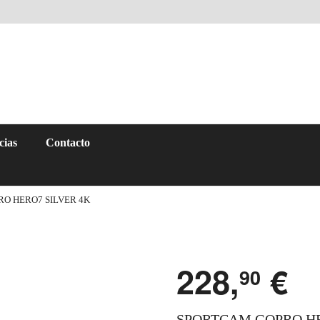
cias
Contacto
O HERO7 SILVER 4K
228,
€
90
SPORTCAM GOPRO HE