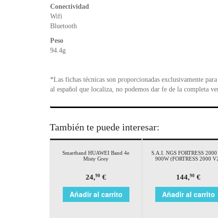
Conectividad
Wifi
Bluetooth
Peso
94.4g
*Las fichas técnicas son proporcionadas exclusivamente para 
al español que localiza, no podemos dar fe de la completa ve
También te puede interesar:
Smartband HUAWEI Band 4e
S.A.I. NGS FORTRESS 2000
Misty Grey
900W (FORTRESS 2000 V
24,
€
144,
€
90
90
Añadir al carrito
Añadir al carrito