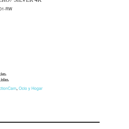
01-RW
cias.
islas.
ctionCam
,
Ocio y Hogar
r
n
F