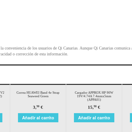
la conveniencia de los usuarios de Qi Canarias. Aunque Qi Canarias comunica al
racidad o corrección de esta información.
 V2
Correa HUAWEI Band 4e Strap
Cargador APPROX HP 90W
2)
Seaweed Green
19V/4.74A 7.4mmx5mm
(APPA01)
3,
€
15,
€
90
90
Añadir al carrito
Añadir al carrito