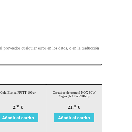
 proveedor cualquier error en los datos, o en la traducción
Cola Blanca PRITT 100gr
Cargador de portatil NOX 90W
Negro (NXPWR90NB)
2,
€
21,
€
90
90
Añadir al carrito
Añadir al carrito