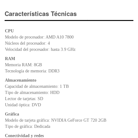
c
tt
at
tF
e
er
s
ri
Características Técnicas
b
A
e
o
p
n
CPU
o
p
dl
Modelo de procesador: AMD A10 7800
k
y
Núcleos del procesador: 4
Velocidad del procesador: hasta 3.9 GHz
RAM
Memoria RAM: 8GB
Tecnología de memoria: DDR3
Almacenamiento
Capacidad de almacenamiento: 1 TB
Tipo de almacenamiento: HDD
Lector de tarjetas: SD
Unidad óptica: DVD
Gráfica
Modelo de tarjeta gráfica: NVIDIA GeForce GT 720 2GB
Tipo de gráfica: Dedicada
Conectividad y redes