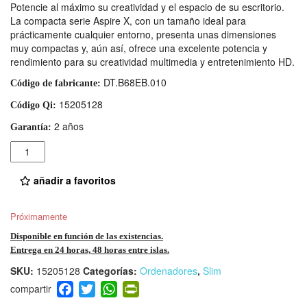
Potencie al máximo su creatividad y el espacio de su escritorio.
La compacta serie Aspire X, con un tamaño ideal para
prácticamente cualquier entorno, presenta unas dimensiones
muy compactas y, aún así, ofrece una excelente potencia y
rendimiento para su creatividad multimedia y entretenimiento HD.
DT.B68EB.010
Código de fabricante:
15205128
Código Qi:
2 años
Garantía:
Cantidad
añadir a favoritos
Próximamente
Disponible en función de las existencias.
Entrega en 24 horas, 48 horas entre islas.
SKU:
15205128
Categorías:
Ordenadores
,
Slim
F
T
W
Pr
a
wi
h
in