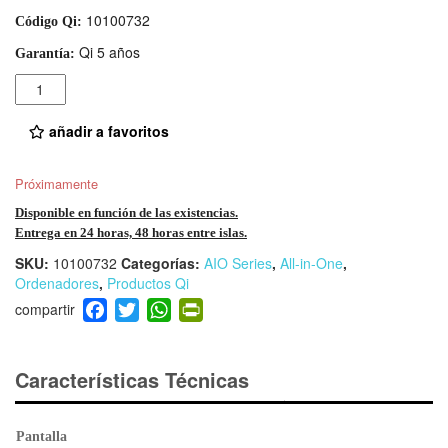
10100732
Código Qi:
Qi 5 años
Garantía:
Cantidad
añadir a favoritos
Próximamente
Disponible en función de las existencias.
Entrega en 24 horas, 48 horas entre islas.
SKU:
10100732
Categorías:
AIO Series
,
All-in-One
,
Ordenadores
,
Productos Qi
F
T
W
Pr
a
wi
h
in
c
tt
at
tF
e
er
s
ri
Características Técnicas
b
A
e
o
p
n
Pantalla