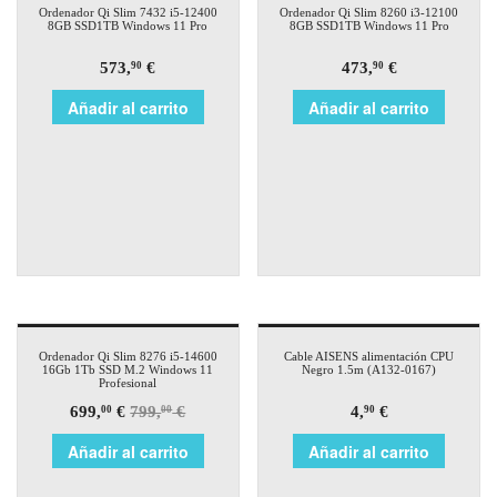
Ordenador Qi Slim 7432 i5-12400
Ordenador Qi Slim 8260 i3-12100
8GB SSD1TB Windows 11 Pro
8GB SSD1TB Windows 11 Pro
573,
€
473,
€
90
90
Añadir al carrito
Añadir al carrito
¡Oferta!
Ordenador Qi Slim 8276 i5-14600
Cable AISENS alimentación CPU
16Gb 1Tb SSD M.2 Windows 11
Negro 1.5m (A132-0167)
Profesional
699,
€
799,
€
4,
€
00
00
90
Añadir al carrito
Añadir al carrito