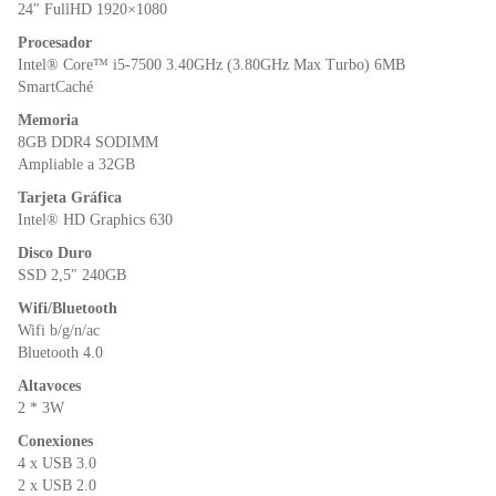
o
p
dl
24″ FullHD 1920×1080
k
y
Procesador
Intel® Core™ i5-7500 3.40GHz (3.80GHz Max Turbo) 6MB
SmartCaché
Memoria
8GB DDR4 SODIMM
Ampliable a 32GB
Tarjeta Gráfica
Intel® HD Graphics 630
Disco Duro
SSD 2,5″ 240GB
Wifi/Bluetooth
Wifi b/g/n/ac
Bluetooth 4.0
Altavoces
2 * 3W
Conexiones
4 x USB 3.0
2 x USB 2.0