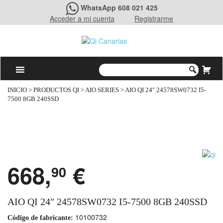
WhatsApp 608 021 425
Acceder a mi cuenta
Registrarme
INICIO
>
PRODUCTOS QI
>
AIO SERIES
> AIO QI 24″ 24578SW0732 I5-
7500 8GB 240SSD
668,
€
90
AIO QI 24″ 24578SW0732 I5-7500 8GB 240SSD
10100732
Código de fabricante: