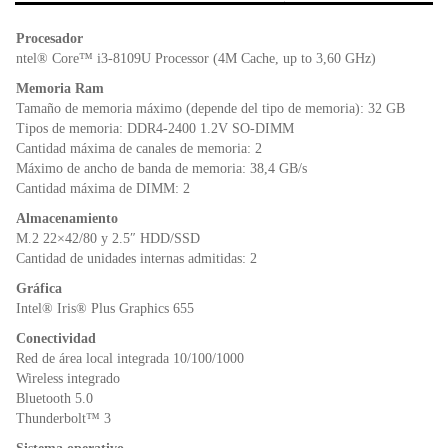
b
A
e
o
p
n
Procesador
o
p
dl
ntel® Core™ i3-8109U Processor (4M Cache, up to 3,60 GHz)
k
y
Memoria Ram
Tamaño de memoria máximo (depende del tipo de memoria): 32 GB
Tipos de memoria: DDR4-2400 1.2V SO-DIMM
Cantidad máxima de canales de memoria: 2
Máximo de ancho de banda de memoria: 38,4 GB/s
Cantidad máxima de DIMM: 2
Almacenamiento
M.2 22×42/80 y 2.5″ HDD/SSD
Cantidad de unidades internas admitidas: 2
Gráfica
Intel® Iris® Plus Graphics 655
Conectividad
Red de área local integrada 10/100/1000
Wireless integrado
Bluetooth 5.0
Thunderbolt™ 3