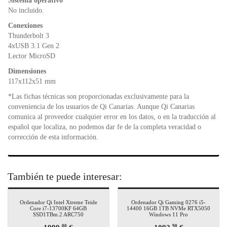
Sistema operativo
No incluido.
Conexiones
Thunderbolt 3
4xUSB 3.1 Gen 2
Lector MicroSD
Dimensiones
117x112x51 mm
*Las fichas técnicas son proporcionadas exclusivamente para la
conveniencia de los usuarios de Qi Canarias. Aunque Qi Canarias
comunica al proveedor cualquier error en los datos, o en la traducción al
español que localiza, no podemos dar fe de la completa veracidad o
corrección de esta información.
También te puede interesar:
Ordenador Qi Intel Xtreme Teide
Ordenador Qi Gaming 0276 i5-
Core i7-13700KF 64GB
14400 16GB 1TB NVMe RTX5050
SSD1TBm.2 ARC750
Windows 11 Pro
00
90