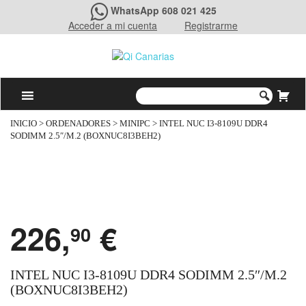
WhatsApp 608 021 425
Acceder a mi cuenta
Registrarme
INICIO
>
ORDENADORES
>
MINIPC
> INTEL NUC I3-8109U DDR4
SODIMM 2.5″/M.2 (BOXNUC8I3BEH2)
226,
€
90
INTEL NUC I3-8109U DDR4 SODIMM 2.5″/M.2
(BOXNUC8I3BEH2)