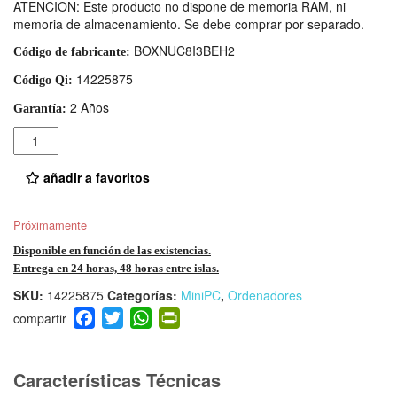
ATENCION: Este producto no dispone de memoria RAM, ni
memoria de almacenamiento. Se debe comprar por separado.
BOXNUC8I3BEH2
Código de fabricante:
14225875
Código Qi:
2 Años
Garantía:
Cantidad
añadir a favoritos
Próximamente
Disponible en función de las existencias.
Entrega en 24 horas, 48 horas entre islas.
SKU:
14225875
Categorías:
MiniPC
,
Ordenadores
F
T
W
Pr
a
wi
h
in
c
tt
at
tF
e
er
s
ri
Características Técnicas