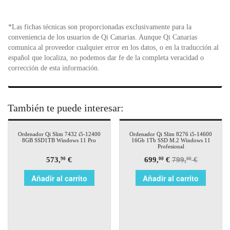
*Las fichas técnicas son proporcionadas exclusivamente para la
conveniencia de los usuarios de Qi Canarias. Aunque Qi Canarias
comunica al proveedor cualquier error en los datos, o en la traducción al
español que localiza, no podemos dar fe de la completa veracidad o
corrección de esta información.
También te puede interesar:
¡Oferta!
Ordenador Qi Slim 7432 i5-12400
Ordenador Qi Slim 8276 i5-14600
8GB SSD1TB Windows 11 Pro
16Gb 1Tb SSD M.2 Windows 11
Profesional
573,
€
699,
€
799,
€
90
00
00
Añadir al carrito
Añadir al carrito