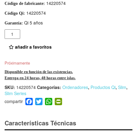
14220574
Código de fabricante:
14220574
Código Qi:
Qi 5 años
Garantía:
Cantidad
añadir a favoritos
Próximamente
Disponible en función de las existencias.
Entrega en 24 horas, 48 horas entre islas.
SKU:
14220574
Categorías:
Ordenadores
,
Productos Qi
,
Slim
,
Slim Series
F
T
W
Pr
a
wi
h
in
c
tt
at
tF
e
er
s
ri
Características Técnicas
b
A
e