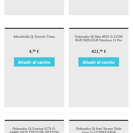
Alfombrilla Qi Tenerife Titans
Ordenador Qi Slim 4829 i3-12100
8GB SSD512GB Windows 11 Pro
4,
€
421,
€
90
90
Añadir al carrito
Añadir al carrito
Ordenador Qi Gaming 0276 i5-
Ordenador Qi Intel Xtreme Teide
14400 16GB 1TB NVMe RTX5050
Core i7-13700KF 64GB