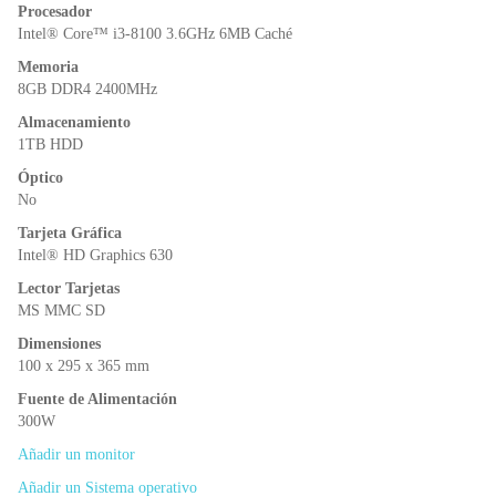
o
p
n
Procesador
o
p
dl
Intel® Core™ i3-8100 3.6GHz 6MB Caché
k
y
Memoria
8GB DDR4 2400MHz
Almacenamiento
1TB HDD
Óptico
No
Tarjeta Gráfica
Intel® HD Graphics 630
Lector Tarjetas
MS MMC SD
Dimensiones
100 x 295 x 365 mm
Fuente de Alimentación
300W
Añadir un monitor
Añadir un Sistema operativo