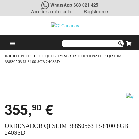
WhatsApp 608 021 425
Acceder a mi cuenta
Registrarme
INICIO
>
PRODUCTOS QI
>
SLIM SERIES
> ORDENADOR QI SLIM
388S0563 I3-8100 8GB 240SSD
355,
€
90
ORDENADOR QI SLIM 388S0563 I3-8100 8GB
240SSD