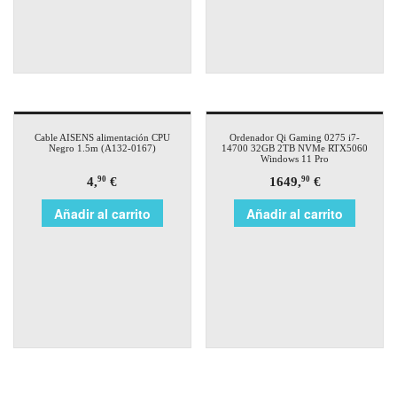
Cable AISENS alimentación CPU
Ordenador Qi Gaming 0275 i7-
Negro 1.5m (A132-0167)
14700 32GB 2TB NVMe RTX5060
Windows 11 Pro
4,
€
1649,
€
90
90
Añadir al carrito
Añadir al carrito