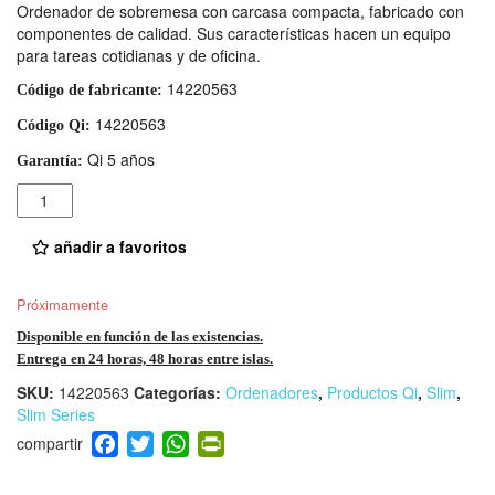
Ordenador de sobremesa con carcasa compacta, fabricado con
componentes de calidad. Sus características hacen un equipo
para tareas cotidianas y de oficina.
14220563
Código de fabricante:
14220563
Código Qi:
Qi 5 años
Garantía:
Cantidad
añadir a favoritos
Próximamente
Disponible en función de las existencias.
Entrega en 24 horas, 48 horas entre islas.
SKU:
14220563
Categorías:
Ordenadores
,
Productos Qi
,
Slim
,
Slim Series
F
T
W
Pr
a
wi
h
in
c
tt
at
tF