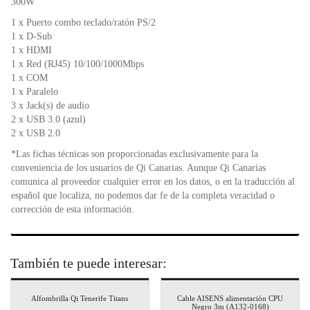
300W
1 x Puerto combo teclado/ratón PS/2
1 x D-Sub
1 x HDMI
1 x Red (RJ45) 10/100/1000Mbps
1 x COM
1 x Paralelo
3 x Jack(s) de audio
2 x USB 3.0 (azul)
2 x USB 2.0
*Las fichas técnicas son proporcionadas exclusivamente para la
conveniencia de los usuarios de Qi Canarias. Aunque Qi Canarias
comunica al proveedor cualquier error en los datos, o en la traducción al
español que localiza, no podemos dar fe de la completa veracidad o
corrección de esta información.
También te puede interesar:
Alfombrilla Qi Tenerife Titans
Cable AISENS alimentación CPU
Negro 3m (A132-0168)