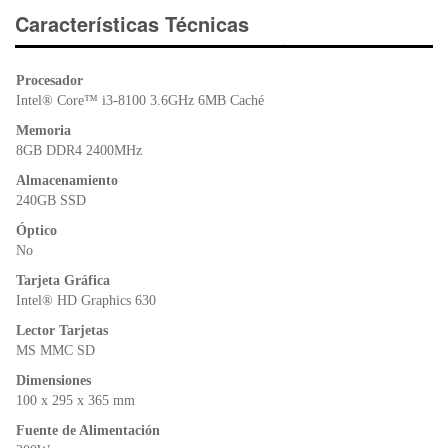
e
er
s
ri
Características Técnicas
b
A
e
o
p
n
Procesador
o
p
dl
Intel® Core™ i3-8100 3.6GHz 6MB Caché
k
y
Memoria
8GB DDR4 2400MHz
Almacenamiento
240GB SSD
Óptico
No
Tarjeta Gráfica
Intel® HD Graphics 630
Lector Tarjetas
MS MMC SD
Dimensiones
100 x 295 x 365 mm
Fuente de Alimentación