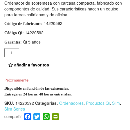
Ordenador de sobremesa con carcasa compacta, fabricado con
componentes de calidad. Sus características hacen un equipo
para tareas cotidianas y de oficina.
14220592
Código de fabricante:
14220592
Código Qi:
Qi 5 años
Garantía:
Cantidad
añadir a favoritos
Próximamente
Disponible en función de las existencias.
Entrega en 24 horas, 48 horas entre islas.
SKU:
14220592
Categorías:
Ordenadores
,
Productos Qi
,
Slim
,
Slim Series
F
T
W
Pr
a
wi
h
in
c
tt
at
tF