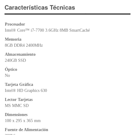
e
er
s
ri
Características Técnicas
b
A
e
o
p
n
Procesador
o
p
dl
Intel® Core™ i7-7700 3.6GHz 8MB SmartCaché
k
y
Memoria
8GB DDR4 2400MHz
Almacenamiento
240GB SSD
Óptico
No
Tarjeta Gráfica
Intel® HD Graphics 630
Lector Tarjetas
MS MMC SD
Dimensiones
100 x 295 x 365 mm
Fuente de Alimentación