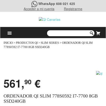
WhatsApp 608 021 425
Acceder a mi cuenta
Registrarme
INICIO
>
PRODUCTOS QI
>
SLIM SERIES
> ORDENADOR QI SLIM
778S0592 I7-7700 8GB SSD240GB
561,
€
90
ORDENADOR QI SLIM 778S0592 I7-7700 8GB
SSD240GB