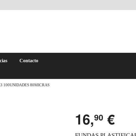
cias
Contacto
A3 100UNIDADES 80MICRAS
16,
€
90
FUNDAS PLASTIFICA