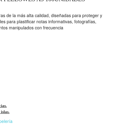
ras de la más alta calidad, diseñadas para proteger y
es para plastificar notas informativas, fotografías,
ntos manipulados con frecuencia
cias.
islas.
pelería
r
n