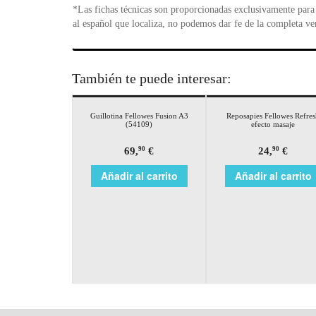
*Las fichas técnicas son proporcionadas exclusivamente para 
al español que localiza, no podemos dar fe de la completa ve
También te puede interesar:
Guillotina Fellowes Fusion A3
Reposapies Fellowes Refre
(54109)
efecto masaje
69,
€
24,
€
90
90
Añadir al carrito
Añadir al carrito