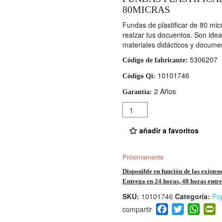
80MICRAS
Fundas de plastificar de 80 mic
realzar tus docuentos. Son ideal
materiales didácticos y docume
5306207
Código de fabricante:
10101746
Código Qi:
2 Años
Garantía:
Cantidad
añadir a favoritos
Próximamente
Disponible en función de las existen
Entrega en 24 horas, 48 horas entre 
SKU:
10101746
Categoría:
Pa
F
T
W
P
a
wi
h
i