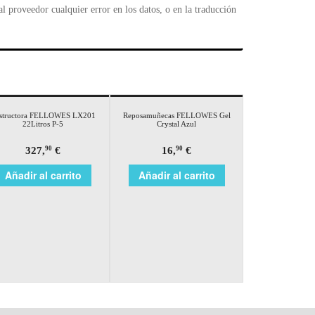
 proveedor cualquier error en los datos, o en la traducción
structora FELLOWES LX201
Reposamuñecas FELLOWES Gel
22Litros P-5
Crystal Azul
327,
€
16,
€
90
90
Añadir al carrito
Añadir al carrito