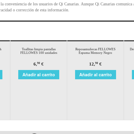
la conveniencia de los usuarios de Qi Canarias. Aunque Qi Canarias comunica al
racidad o corrección de esta información.
sh
Toallitas limpia pantallas
Reposamuñecas FELLOWES
De
FELLOWES 100 unidades
Espuma Memory Negro
6,
€
12,
€
90
90
Añadir al carrito
Añadir al carrito