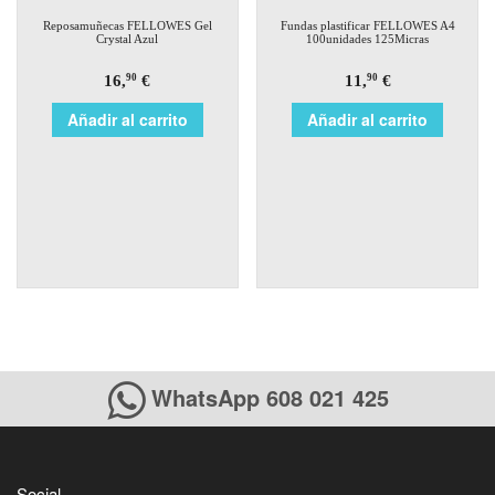
Reposamuñecas FELLOWES Gel
Fundas plastificar FELLOWES A4
Crystal Azul
100unidades 125Micras
16,
€
11,
€
90
90
Añadir al carrito
Añadir al carrito
WhatsApp 608 021 425
Social