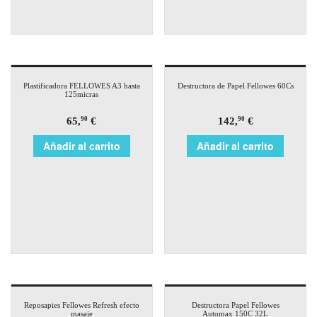
Plastificadora FELLOWES A3 hasta
Destructora de Papel Fellowes 60Cs
125micras
65,
€
142,
€
90
90
Añadir al carrito
Añadir al carrito
Reposapies Fellowes Refresh efecto
Destructora Papel Fellowes
masaje
Automax 150C 32L