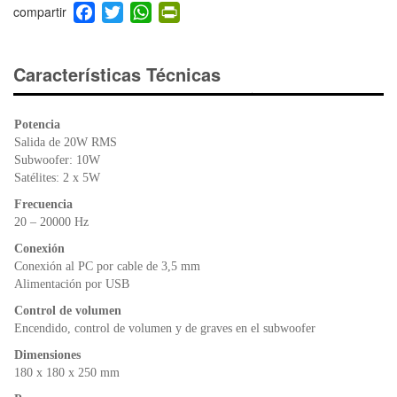
F
T
W
Pr
a
wi
h
in
c
tt
at
tF
e
er
s
ri
Características Técnicas
b
A
e
o
p
n
Potencia
o
p
dl
Salida de 20W RMS
k
y
Subwoofer: 10W
Satélites: 2 x 5W
Frecuencia
20 – 20000 Hz
Conexión
Conexión al PC por cable de 3,5 mm
Alimentación por USB
Control de volumen
Encendido, control de volumen y de graves en el subwoofer
Dimensiones
180 x 180 x 250 mm