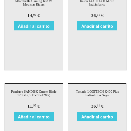
Alfombrilla Gaming KROM
Ratón LOGITECH M705
Movistar Riders
Inalámbrico
14,
€
36,
€
90
11
Añadir al carrito
Añadir al carrito
Pendrive SANDISK Cruzer Blade
Teclado LOGITECH K400 Plus
128Gb (SDCZ50-128G)
Inalámbrico Negro
11,
€
36,
€
90
11
Añadir al carrito
Añadir al carrito