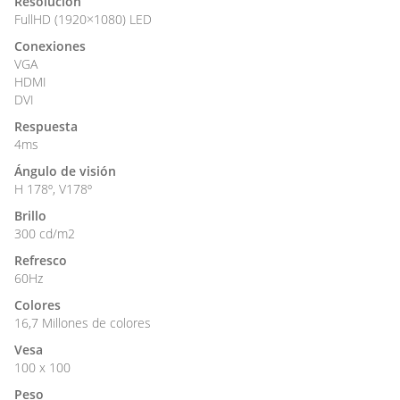
Resolución
FullHD (1920×1080) LED
Conexiones
VGA
HDMI
DVI
Respuesta
4ms
Ángulo de visión
H 178º, V178º
Brillo
300 cd/m2
Refresco
60Hz
Colores
16,7 Millones de colores
Vesa
100 x 100
Peso