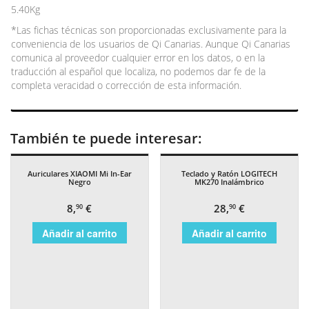
5.40Kg
*Las fichas técnicas son proporcionadas exclusivamente para la
conveniencia de los usuarios de Qi Canarias. Aunque Qi Canarias
comunica al proveedor cualquier error en los datos, o en la
traducción al español que localiza, no podemos dar fe de la
completa veracidad o corrección de esta información.
También te puede interesar:
Auriculares XIAOMI Mi In-Ear
Teclado y Ratón LOGITECH
Negro
MK270 Inalámbrico
8,
€
28,
€
90
90
Añadir al carrito
Añadir al carrito