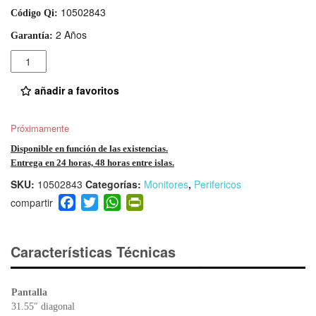
10502843
Código Qi:
2 Años
Garantía:
Cantidad
añadir a favoritos
Próximamente
Disponible en función de las existencias.
Entrega en 24 horas, 48 horas entre islas.
SKU:
10502843
Categorías:
Monitores
,
Perifericos
F
T
W
Pr
a
wi
h
in
c
tt
at
tF
e
er
s
ri
Características Técnicas
b
A
e
o
p
n
Pantalla
o
p
dl
31.55″ diagonal