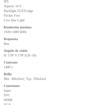
k
y
IPS
Aspecto 16:9
Backlight ELED edge
Flicker Free
Low blue Light
Resolución máxima
1920×1080 60Hz
Respuesta
8ms
Ángulo de visión
H: 178º V:178º (CR>10)
Contraste
1400:1
Brillo
Min: 300cd/m2; Typ: 350cd/m2
Conexiones
Input
DVI
HDMI
VGA