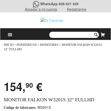
WhatsApp 608 021 425
Acceder a mi cuenta
Registrarme
INICIO
>
PERIFERICOS
>
MONITORES
> MONITOR FALKON W3201S
32″ FULLHD
154,
€
90
MONITOR FALKON W3201S 32″ FULLHD
W3201S
Código de fabricante: