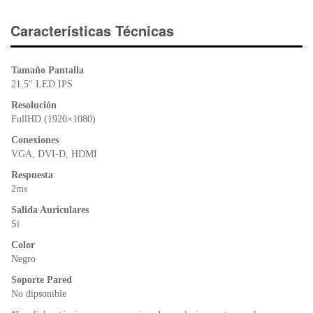
c
tt
at
tF
e
er
s
ri
Características Técnicas
b
A
e
o
p
n
Tamaño Pantalla
o
p
dl
21.5″ LED IPS
k
y
Resolución
FullHD (1920×1080)
Conexiones
VGA, DVI-D, HDMI
Respuesta
2ms
Salida Auriculares
Si
Color
Negro
Soporte Pared
No dipsonible