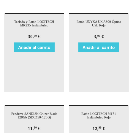
Teclado y Ratón LOGITECH
Ratón UNYKA UK A800 Óptico
MK235 Inalámbrico
USB Rojo
30,
€
3,
€
90
90
Añadir al carrito
Añadir al carrito
Pendrive SANDISK Cruzer Blade
Ratón LOGITECH M171
128Gb (SDCZ50-128G)
Inalámbrico Rojo
11,
€
12,
€
90
90