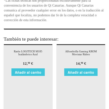
*Las fichas técnicas son proporcionadas exclusivamente para la
conveniencia de los usuarios de Qi Canarias. Aunque Qi Canarias
comunica al proveedor cualquier error en los datos, o en la traducción al
español que localiza, no podemos dar fe de la completa veracidad o
corrección de esta información.
También te puede interesar:
Ratón LOGITECH M185
Alfombrilla Gaming KROM
Inalámbrico Azul
Movistar Riders
12,
€
14,
€
90
90
Añadir al carrito
Añadir al carrito