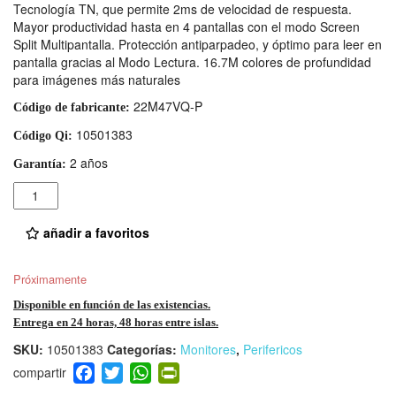
Tecnología TN, que permite 2ms de velocidad de respuesta.
Mayor productividad hasta en 4 pantallas con el modo Screen
Split Multipantalla. Protección antiparpadeo, y óptimo para leer en
pantalla gracias al Modo Lectura. 16.7M colores de profundidad
para imágenes más naturales
22M47VQ-P
Código de fabricante:
10501383
Código Qi:
2 años
Garantía:
Cantidad
añadir a favoritos
Próximamente
Disponible en función de las existencias.
Entrega en 24 horas, 48 horas entre islas.
SKU:
10501383
Categorías:
Monitores
,
Perifericos
F
T
W
Pr
a
wi
h
in