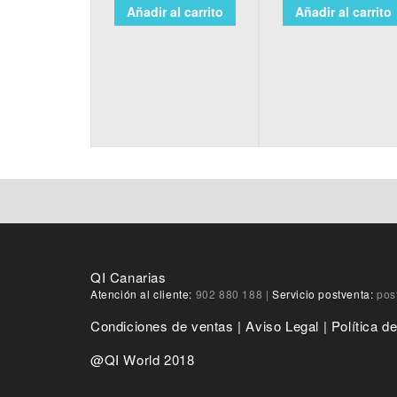
Añadir al carrito
Añadir al carrito
QI Canarias
Atención al cliente:
902 880 188
|
Servicio postventa:
pos
Condiciones de ventas
|
Aviso Legal
|
Política d
@QI World 2018