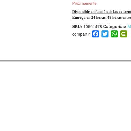
Próximamente
Disponible en función de las existen
Entrega en 24 horas, 48 horas entre 
SKU:
10501478
Categorías:
M
F
T
W
P
a
wi
h
i
c
tt
at
t
e
er
s
ri
b
A
e
o
p
n
o
p
d
k
y