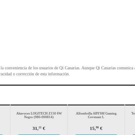
la conveniencia de los usuarios de Qi Canarias. Aunque Qi Canarias comunica al
racidad o corrección de esta información.
Altavoces LOGITECH Z150 6W
Alfombrilla ABYSM Gaming
Te
Negro (980-000814)
Covenant L
31,
€
15,
€
11
90