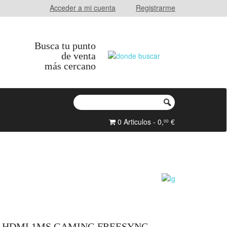
Acceder a mi cuenta
Registrarme
Busca tu punto
de venta
más cercano
0 Articulos - 0,
€
00
D HDMI 1MS GAMING FREESYNC