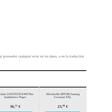
 proveedor cualquier error en los datos, o en la traducción
clado LOGITECH K400 Plus
Alfombrilla ABYSM Gaming
Inalámbrico Negro
Covenant XXL
36,
€
23,
€
11
90