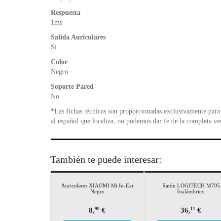
Respuesta
1ms
Salida Auriculares
Si
Color
Negro
Soporte Pared
No
*Las fichas técnicas son proporcionadas exclusivamente para 
al español que localiza, no podemos dar fe de la completa ve
También te puede interesar:
Auriculares XIAOMI Mi In-Ear
Ratón LOGITECH M705
Negro
Inalámbrico
8,
€
36,
€
90
11