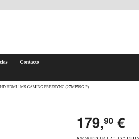
cias
Contacto
FHD HDMI 1MS GAMING FREESYNC (27MP59G-P)
179,
€
90
MONITOR LG 27″ FH