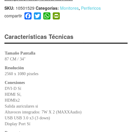
SKU:
10501529
Categorías:
Monitores
,
Perifericos
F
T
W
Pr
a
wi
h
in
c
tt
at
tF
e
er
s
ri
Características Técnicas
b
A
e
o
p
n
Tamaño Pantalla
o
p
dl
87 CM / 34″
k
y
Resolución
2560 x 1080 pixeles
Conexiones
DVI-D Sí
HDMI Sí,
HDMIx2
Salida auriculares si
Altavoces integrados: 7W X 2 (MAXXAudio)
USB USB 3.0 x3 (3 down)
Display Port Sí