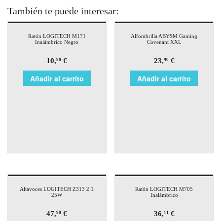
También te puede interesar:
Ratón LOGITECH M171
Alfombrilla ABYSM Gaming
Inalámbrico Negro
Covenant XXL
10,
€
23,
€
90
90
Añadir al carrito
Añadir al carrito
Altavoces LOGITECH Z313 2.1
Ratón LOGITECH M705
25W
Inalámbrico
47,
€
36,
€
90
11