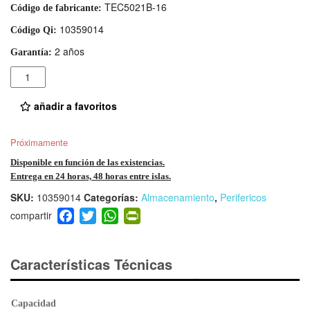
TEC5021B-16
Código de fabricante:
10359014
Código Qi:
2 años
Garantía:
Cantidad
añadir a favoritos
Próximamente
Disponible en función de las existencias.
Entrega en 24 horas, 48 horas entre islas.
SKU:
10359014
Categorías:
Almacenamiento
,
Perifericos
F
T
W
Pr
a
wi
h
in
c
tt
at
tF
e
er
s
ri
Características Técnicas
b
A
e
o
p
n
Capacidad