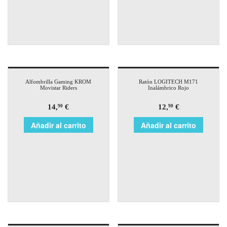
Alfombrilla Gaming KROM
Ratón LOGITECH M171
Movistar Riders
Inalámbrico Rojo
14,
€
12,
€
90
90
Añadir al carrito
Añadir al carrito