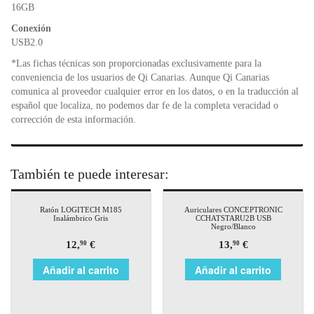
o
p
dl
16GB
k
y
Conexión
USB2.0
*Las fichas técnicas son proporcionadas exclusivamente para la
conveniencia de los usuarios de Qi Canarias. Aunque Qi Canarias
comunica al proveedor cualquier error en los datos, o en la traducción al
español que localiza, no podemos dar fe de la completa veracidad o
corrección de esta información.
También te puede interesar:
Ratón LOGITECH M185
Auriculares CONCEPTRONIC
Inalámbrico Gris
CCHATSTARU2B USB
Negro/Blanco
12,
€
13,
€
90
90
Añadir al carrito
Añadir al carrito