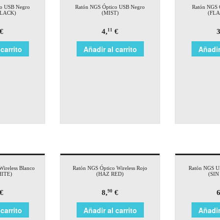
co USB Negro
Ratón NGS Óptico USB Negro
Ratón NGS 
LACK)
(MIST)
(FL
€
4,
€
3
11
carrito
Añadir al carrito
Añadir
Wireless Blanco
Ratón NGS Óptico Wireless Rojo
Ratón NGS US
ITE)
(HAZ RED)
(SIN
€
8,
€
6
90
carrito
Añadir al carrito
Añadir