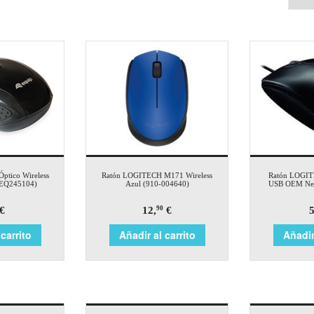
ptico Wireless
Ratón LOGITECH M171 Wireless
Ratón LOGIT
(EQ245104)
Azul (910-004640)
USB OEM Neg
€
12,
€
5
90
carrito
Añadir al carrito
Añadir