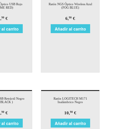
Óptico USB Rojo
Ratón NGS Óptico Wireless Azul
AME RED)
(FOG BLUE)
,
€
6,
€
90
90
 al carrito
Añadir al carrito
B Retráctil Negro
Ratón LOGITECH M171
 BLACK )
Inalámbrico Negro
,
€
10,
€
90
90
 al carrito
Añadir al carrito