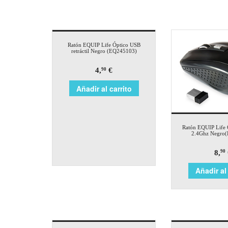
Ratón EQUIP Life Óptico USB
retráctil Negro (EQ245103)
4,
€
90
Añadir al carrito
Ratón EQUIP Life Ó
2.4Ghz Negro
8,
90
Añadir al 