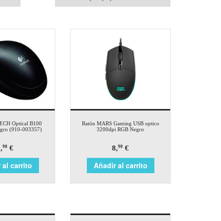
ECH Optical B100
Ratón MARS Gaming USB optico
ro (910-003357)
3200dpi RGB Negro
,
€
8,
€
90
90
 al carrito
Añadir al carrito