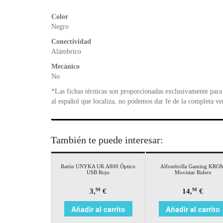
Color
Negro
Conectividad
Alámbrico
Mecánico
No
*Las fichas técnicas son proporcionadas exclusivamente para 
al español que localiza, no podemos dar fe de la completa ve
También te puede interesar:
Ratón UNYKA UK A800 Óptico
Alfombrilla Gaming KRO
USB Rojo
Movistar Riders
3,
€
14,
€
90
90
Añadir al carrito
Añadir al carrito