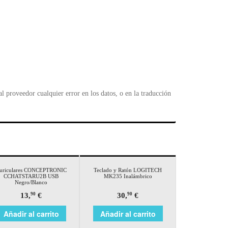
l
 proveedor cualquier error en los datos, o en la traducción
uriculares CONCEPTRONIC
Teclado y Ratón LOGITECH
CCHATSTARU2B USB
MK235 Inalámbrico
Negro/Blanco
13,
€
30,
€
90
90
Añadir al carrito
Añadir al carrito