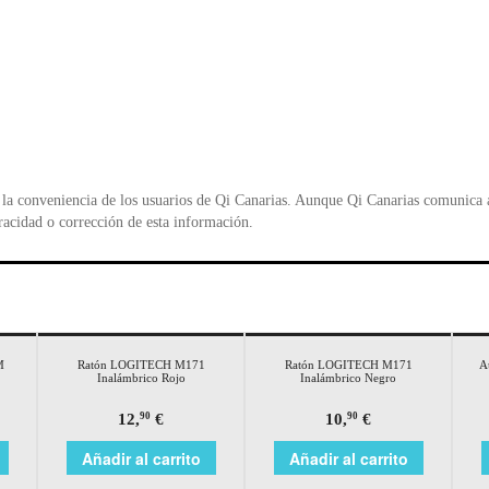
o
p
n
o
p
d
k
y
la conveniencia de los usuarios de Qi Canarias. Aunque Qi Canarias comunica al
racidad o corrección de esta información.
M
Ratón LOGITECH M171
Ratón LOGITECH M171
A
Inalámbrico Rojo
Inalámbrico Negro
12,
€
10,
€
90
90
Añadir al carrito
Añadir al carrito