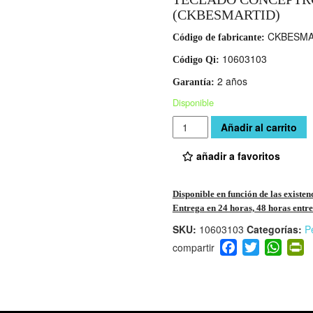
(CKBESMARTID)
CKBESMA
Código de fabricante:
10603103
Código Qi:
2 años
Garantía:
Disponible
Cantidad
Añadir al carrito
añadir a favoritos
Disponible en función de las existen
Entrega en 24 horas, 48 horas entre 
SKU:
10603103
Categorías:
Pe
F
T
W
P
a
wi
h
i
c
tt
at
t
e
er
s
ri
b
A
e