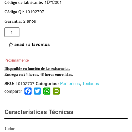
1DYC001
Código de fabricante:
10102707
Código Qi:
2 años
Garantía:
Cantidad
añadir a favoritos
Próximamente
Disponible en función de las existencias.
Entrega en 24 horas, 48 horas entre islas.
SKU:
10102707
Categorías:
Perifericos
,
Teclados
F
T
W
Pr
a
wi
h
in
c
tt
at
tF
e
er
s
ri
Características Técnicas
b
A
e
o
p
n
Color