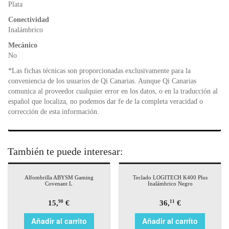
o
p
dl
Plata
k
y
Conectividad
Inalámbrico
Mecánico
No
*Las fichas técnicas son proporcionadas exclusivamente para la
conveniencia de los usuarios de Qi Canarias. Aunque Qi Canarias
comunica al proveedor cualquier error en los datos, o en la traducción al
español que localiza, no podemos dar fe de la completa veracidad o
corrección de esta información.
También te puede interesar:
Alfombrilla ABYSM Gaming
Teclado LOGITECH K400 Plus
Covenant L
Inalámbrico Negro
15,
€
36,
€
90
11
Añadir al carrito
Añadir al carrito