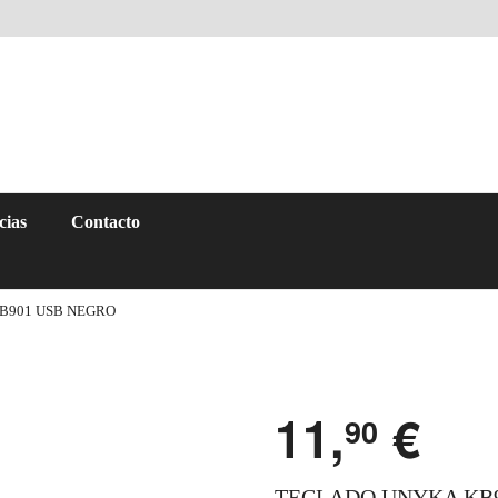
cias
Contacto
B901 USB NEGRO
11,
€
90
TECLADO UNYKA KB9