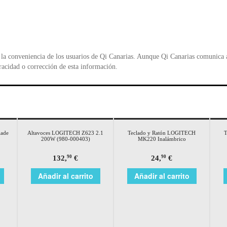
o
p
n
o
p
d
k
y
la conveniencia de los usuarios de Qi Canarias. Aunque Qi Canarias comunica al
racidad o corrección de esta información.
lade
Altavoces LOGITECH Z623 2.1
Teclado y Ratón LOGITECH
T
200W (980-000403)
MK220 Inalámbrico
132,
€
24,
€
90
90
Añadir al carrito
Añadir al carrito