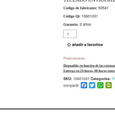
50541
Código de fabricante:
10601031
Código Qi:
2 años
Garantía:
Cantidad
añadir a favoritos
Próximamente
Disponible en función de las existen
Entrega en 24 horas, 48 horas entre 
SKU:
10601031
Categorías:
Pe
F
T
W
P
a
wi
h
i
c
tt
at
t
e
er
s
ri
b
A
e