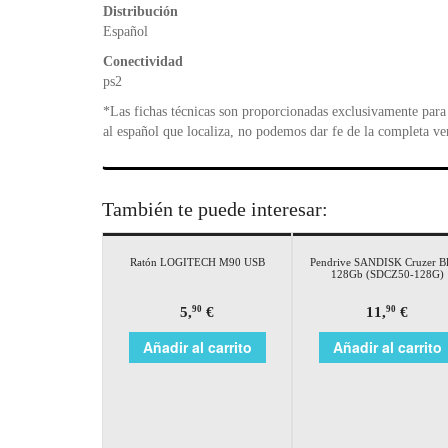
Distribución
Español
Conectividad
ps2
*Las fichas técnicas son proporcionadas exclusivamente para 
al español que localiza, no podemos dar fe de la completa ve
También te puede interesar:
Ratón LOGITECH M90 USB
Pendrive SANDISK Cruzer B
128Gb (SDCZ50-128G)
5,
€
11,
€
90
90
Añadir al carrito
Añadir al carrito