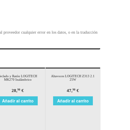
l
 proveedor cualquier error en los datos, o en la traducción
eclado y Ratón LOGITECH
Altavoces LOGITECH Z313 2.1
MK270 Inalámbrico
25W
28,
€
47,
€
90
90
Añadir al carrito
Añadir al carrito