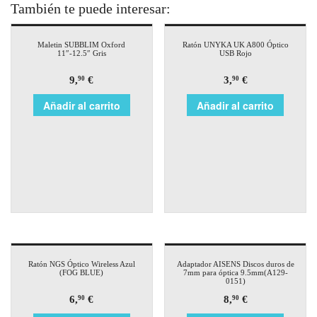
También te puede interesar:
Maletin SUBBLIM Oxford
Ratón UNYKA UK A800 Óptico
11″-12.5″ Gris
USB Rojo
9,
€
3,
€
90
90
Añadir al carrito
Añadir al carrito
Ratón NGS Óptico Wireless Azul
Adaptador AISENS Discos duros de
(FOG BLUE)
7mm para óptica 9.5mm(A129-
0151)
6,
€
8,
€
90
90