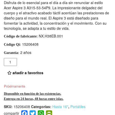
Disfruta de lo esencial para el día a día sin renunciar al estilo
Acer Aspire 3 A315-53-54P9. La impresionante delgadez del
cuerpo y el atractivo acabado táctil acentúan las prestaciones de
diseño para el mundo real. El Aspire 3 está diseñado para
fomentar la actividad, la concentración y el movimiento. Con su
tecnología, se adapta a tu estilo de vida.
NX.H38EB.001
Código de fabricante:
15206408
Código Qi:
2 años
Garantía:
Cantidad
añadir a favoritos
Próximamente
Disponible en función de las existencias.
Entrega en 24 horas, 48 horas entre islas.
SKU:
15206408
Categorías:
Hasta 16"
,
Portátiles
F
T
W
Pr