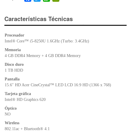
a
wi
h
in
c
tt
at
tF
e
er
s
ri
Características Técnicas
b
A
e
o
p
n
Procesador
o
p
dl
Intel® Core™ i5-8250U 1.6GHz (Turbo: 3.4GHz)
k
y
Memoria
4 GB DDR4 Memory + 4 GB DDR4 Memory
Disco duro
1 TB HDD
Pantalla
15.6″ HD Acer CineCrystal™ LED LCD 16:9 HD (1366 x 768)
Tarjeta gráfica
Intel® HD Graphics 620
Óptico
NO
Wireless
802.11ac + Bluetooth® 4.1