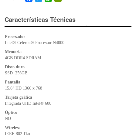
a
wi
h
in
c
tt
at
tF
e
er
s
ri
Características Técnicas
b
A
e
o
p
n
Procesador
o
p
dl
Intel® Celeron® Processor N4000
k
y
Memoria
4GB DDR4 SDRAM
Disco duro
SSD 256GB
Pantalla
15.6″ HD 1366 x 768
Tarjeta gráfica
Integrada UHD Intel® 600
Óptico
NO
Wireless
IEEE 802.11ac