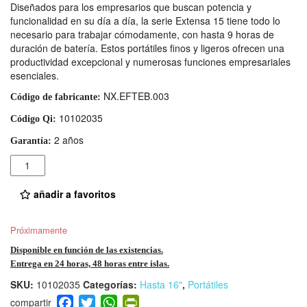
Diseñados para los empresarios que buscan potencia y
funcionalidad en su día a día, la serie Extensa 15 tiene todo lo
necesario para trabajar cómodamente, con hasta 9 horas de
duración de batería. Estos portátiles finos y ligeros ofrecen una
productividad excepcional y numerosas funciones empresariales
esenciales.
NX.EFTEB.003
Código de fabricante:
10102035
Código Qi:
2 años
Garantía:
Cantidad
añadir a favoritos
Próximamente
Disponible en función de las existencias.
Entrega en 24 horas, 48 horas entre islas.
SKU:
10102035
Categorías:
Hasta 16"
,
Portátiles
F
T
W
Pr