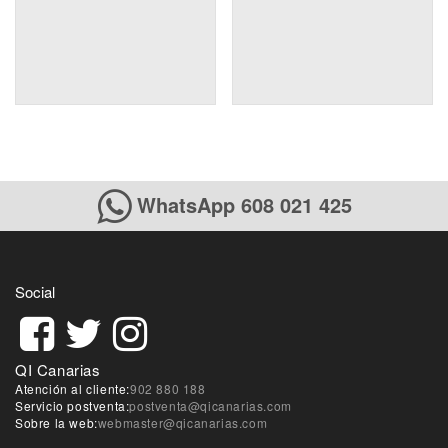
WhatsApp 608 021 425
Social
QI Canarias
Atención al cliente:
902 880 188
Servicio postventa:
postventa@qicanarias.com
Sobre la web:
webmaster@qicanarias.com