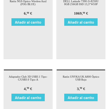
Ratón NGS Óptico Wireless Azul
DELL Latitude 7390 i5-8250U
(FOG BLUE)
8GB 256GB SSD 13,3″W10P
6,
€
1069,
€
90
90
Añadir al carrito
Añadir al carrito
Adaptador Club 3D USB3.1 Tipo-
Ratón UNYKA UK A800 Óptico
C/USB3.0 Tipo-A
USB Rojo
4,
€
3,
€
90
90
Añadir al carrito
Añadir al carrito