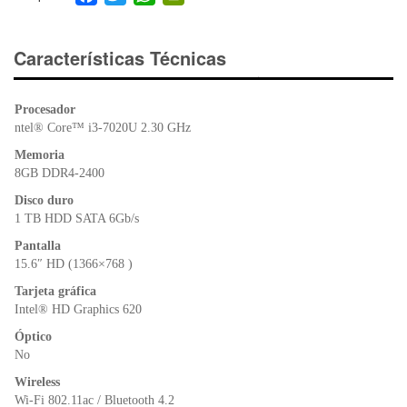
a
wi
h
in
c
tt
at
tF
e
er
s
ri
Características Técnicas
b
A
e
o
p
n
Procesador
o
p
dl
ntel® Core™ i3-7020U 2.30 GHz
k
y
Memoria
8GB DDR4-2400
Disco duro
1 TB HDD SATA 6Gb/s
Pantalla
15.6″ HD (1366×768 )
Tarjeta gráfica
Intel® HD Graphics 620
Óptico
No
Wireless
Wi-Fi 802.11ac / Bluetooth 4.2