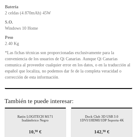
Batería
2 celdas (4.870mAh) 45W
S.O.
Windows 10 Home
Peso
2.40 Kg
*Las fichas técnicas son proporcionadas exclusivamente para la
conveniencia de los usuarios de Qi Canarias. Aunque Qi Canarias
comunica al proveedor cualquier error en los datos, o en la traducción al
español que localiza, no podemos dar fe de la completa veracidad o
corrección de esta información.
También te puede interesar:
Ratón LOGITECH M171
Dock Club 3D USB 3.0
Inalámbrico Negro
1DVI/1HDMI/1DP Soporta 4K
10,
€
142,
€
90
90