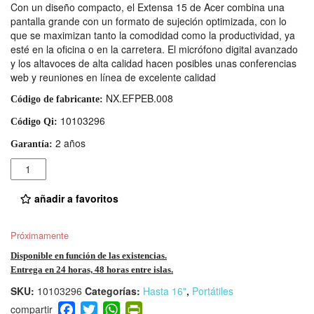
Con un diseño compacto, el Extensa 15 de Acer combina una
pantalla grande con un formato de sujeción optimizada, con lo
que se maximizan tanto la comodidad como la productividad, ya
esté en la oficina o en la carretera. El micrófono digital avanzado
y los altavoces de alta calidad hacen posibles unas conferencias
web y reuniones en línea de excelente calidad
NX.EFPEB.008
Código de fabricante:
10103296
Código Qi:
2 años
Garantía:
Cantidad
añadir a favoritos
Próximamente
Disponible en función de las existencias.
Entrega en 24 horas, 48 horas entre islas.
SKU:
10103296
Categorías:
Hasta 16"
,
Portátiles
F
T
W
Pr