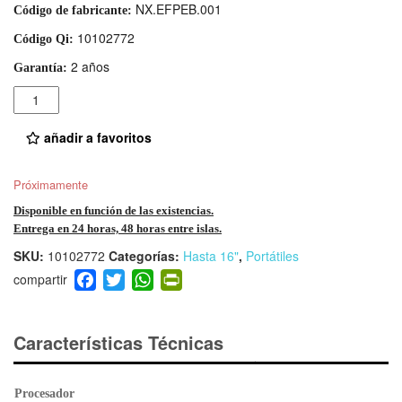
NX.EFPEB.001
Código de fabricante:
10102772
Código Qi:
2 años
Garantía:
Cantidad
añadir a favoritos
Próximamente
Disponible en función de las existencias.
Entrega en 24 horas, 48 horas entre islas.
SKU:
10102772
Categorías:
Hasta 16"
,
Portátiles
F
T
W
Pr
a
wi
h
in
c
tt
at
tF
e
er
s
ri
Características Técnicas
b
A
e
o
p
n
Procesador