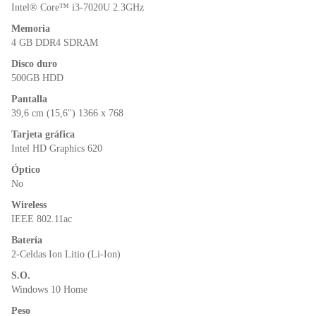
o
p
dl
Intel® Core™ i3-7020U 2.3GHz
k
y
Memoria
4 GB DDR4 SDRAM
Disco duro
500GB HDD
Pantalla
39,6 cm (15,6″) 1366 x 768
Tarjeta gráfica
Intel HD Graphics 620
Óptico
No
Wireless
IEEE 802.11ac
Batería
2-Celdas Ion Litio (Li-Ion)
S.O.
Windows 10 Home
Peso