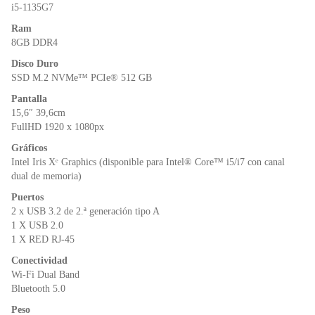
o
p
dl
i5-1135G7
k
y
Ram
8GB DDR4
Disco Duro
SSD M.2 NVMe™ PCIe® 512 GB
Pantalla
15,6″ 39,6cm
FullHD 1920 x 1080px
Gráficos
Intel Iris Xᵉ Graphics (disponible para Intel® Core™ i5/i7 con canal
dual de memoria)
Puertos
2 x USB 3.2 de 2.ª generación tipo A
1 X USB 2.0
1 X RED RJ-45
Conectividad
Wi-Fi Dual Band
Bluetooth 5.0
Peso