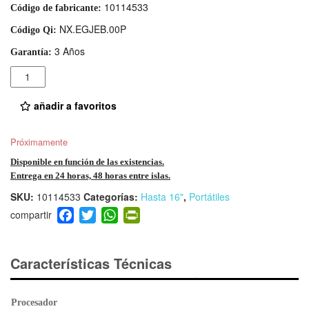
10114533
Código de fabricante:
NX.EGJEB.00P
Código Qi:
3 Años
Garantía:
Cantidad
añadir a favoritos
Próximamente
Disponible en función de las existencias.
Entrega en 24 horas, 48 horas entre islas.
SKU:
10114533
Categorías:
Hasta 16"
,
Portátiles
F
T
W
Pr
a
wi
h
in
c
tt
at
tF
e
er
s
ri
Características Técnicas
b
A
e
o
p
n
Procesador