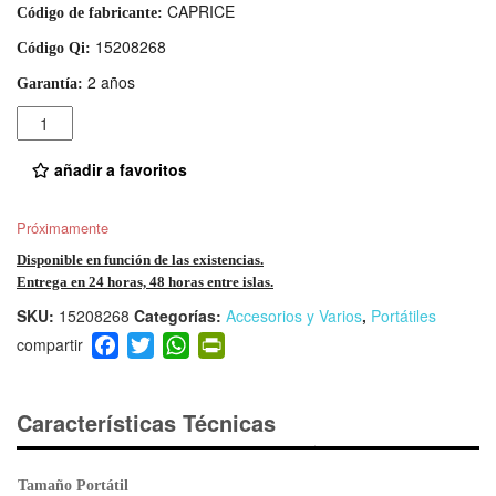
CAPRICE
Código de fabricante:
15208268
Código Qi:
2 años
Garantía:
Cantidad
añadir a favoritos
Próximamente
Disponible en función de las existencias.
Entrega en 24 horas, 48 horas entre islas.
SKU:
15208268
Categorías:
Accesorios y Varios
,
Portátiles
F
T
W
Pr
a
wi
h
in
c
tt
at
tF
e
er
s
ri
Características Técnicas
b
A
e
o
p
n
Tamaño Portátil