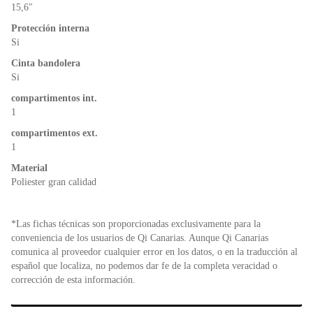
o
p
dl
15,6″
k
y
Protección interna
Si
Cinta bandolera
Si
compartimentos int.
1
compartimentos ext.
1
Material
Poliester gran calidad
*Las fichas técnicas son proporcionadas exclusivamente para la
conveniencia de los usuarios de Qi Canarias. Aunque Qi Canarias
comunica al proveedor cualquier error en los datos, o en la traducción al
español que localiza, no podemos dar fe de la completa veracidad o
corrección de esta información.