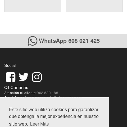
WhatsApp 608 021 425
Social
QI Canarias
Atención al cliente:
902 880 188
Servicio postventa:
postventa@qicanarias.com
Sobre la web:
webmaster@qicanarias.com
Este sitio web utiliza cookies para garantizar
que obtenga la mejor experiencia en nuestro
Condiciones de ventas
|
Aviso Legal
|
Política de
privacidad
sitio web.
Leer Más