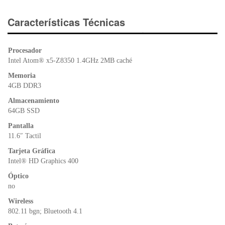
c
tt
at
tF
e
er
s
ri
Características Técnicas
b
A
e
o
p
n
Procesador
o
p
dl
Intel Atom® x5-Z8350 1.4GHz 2MB caché
k
y
Memoria
4GB DDR3
Almacenamiento
64GB SSD
Pantalla
11.6″ Tactil
Tarjeta Gráfica
Intel® HD Graphics 400
Óptico
no
Wireless
802.11 bgn; Bluetooth 4.1