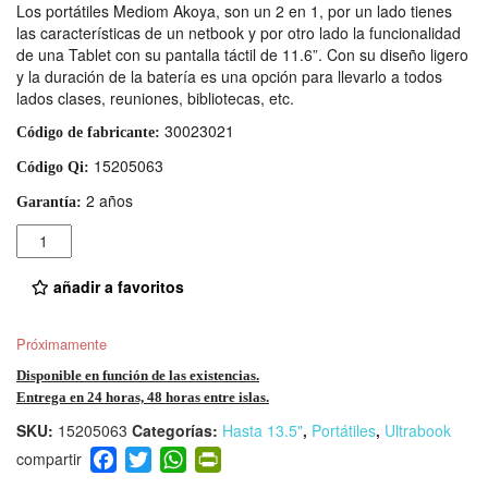
Los portátiles Mediom Akoya, son un 2 en 1, por un lado tienes
las características de un netbook y por otro lado la funcionalidad
de una Tablet con su pantalla táctil de 11.6”. Con su diseño ligero
y la duración de la batería es una opción para llevarlo a todos
lados clases, reuniones, bibliotecas, etc.
30023021
Código de fabricante:
15205063
Código Qi:
2 años
Garantía:
Cantidad
añadir a favoritos
Próximamente
Disponible en función de las existencias.
Entrega en 24 horas, 48 horas entre islas.
SKU:
15205063
Categorías:
Hasta 13.5"
,
Portátiles
,
Ultrabook
F
T
W
Pr
a
wi
h
in