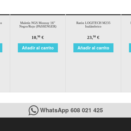
jo
Maletín NGS Monray 16″
Ratón LOGITECH M235
Negro/Rojo (PASSENGER)
Inalámbrico
10,
€
23,
€
90
90
Añadir al carrito
Añadir al carrito
WhatsApp 608 021 425