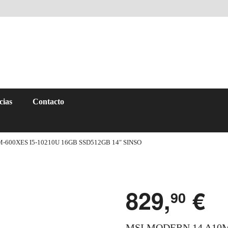
cias
Contacto
-600XES I5-10210U 16GB SSD512GB 14″ SINSO
829,
€
90
MSI MODERN 14 A10M