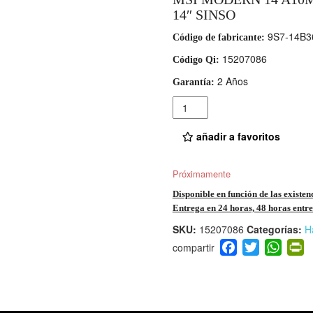
14″ SINSO
9S7-14B3
Código de fabricante:
15207086
Código Qi:
2 Años
Garantía:
Cantidad
añadir a favoritos
Próximamente
Disponible en función de las existen
Entrega en 24 horas, 48 horas entre 
SKU:
15207086
Categorías:
H
F
T
W
P
a
wi
h
i
c
tt
at
t
e
er
s
ri
b
A
e