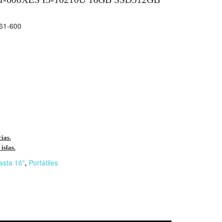
61-600
cias.
islas.
asta 16"
,
Portátiles
r
n
F