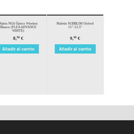
Ratón NGS Óptico Wireless
Maletin SUBBLIM Oxford
Blanco (FLEA ADVANCE
11″-12.5″
WHITE)
8,
€
9,
€
90
90
Añadir al carrito
Añadir al carrito