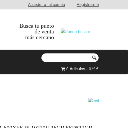
Acceder a mi cuenta
Registrarme
Busca tu punto
de venta
más cercano
0 Articulos - 0,
€
00
-600XES I5-10210U 16GB SSD512GB