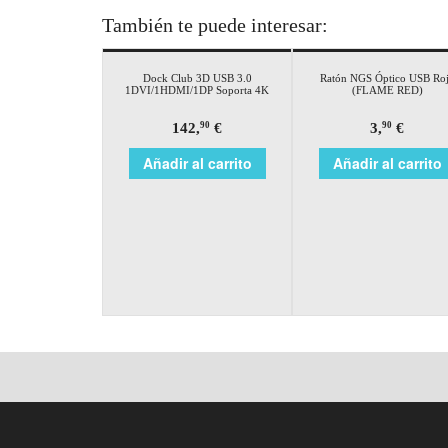
También te puede interesar:
Dock Club 3D USB 3.0
Ratón NGS Óptico USB Ro
1DVI/1HDMI/1DP Soporta 4K
(FLAME RED)
142,
€
3,
€
90
90
Añadir al carrito
Añadir al carrito