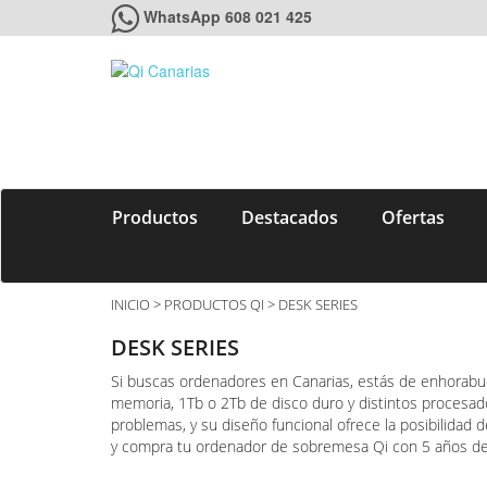
WhatsApp 608 021 425
Productos
Destacados
Ofertas
INICIO
>
PRODUCTOS QI
> DESK SERIES
DESK SERIES
Si buscas ordenadores en Canarias, estás de enhorab
memoria, 1Tb o 2Tb de disco duro y distintos procesado
problemas, y su diseño funcional ofrece la posibilidad
y compra tu ordenador de sobremesa Qi con 5 años de 