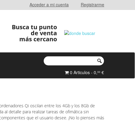
Acceder a mi cuenta
Registrarme
Busca tu punto
de venta
más cercano
0 Articulos - 0,
€
00
 ordenadores Qi oscilan entre los 4Gb y los 8Gb de
l detalle para realizar tareas de ofimática sin
os componentes que el usuario desee. ¡No lo pienses más