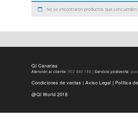
No se encontraron productos que concuerden c
QI Canarias
Atención al cliente:
902 880 188
|
Servicio postventa:
pos
Condiciones de ventas
|
Aviso Legal
|
Política d
@QI World 2018