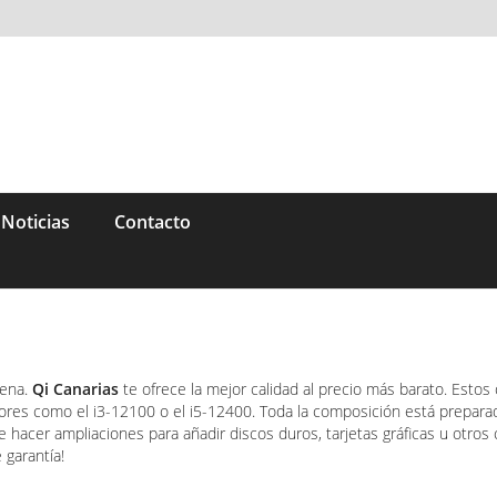
Noticias
Contacto
uena.
Qi Canarias
te ofrece la mejor calidad al precio más barato. Estos
res como el i3-12100 o el i5-12400. Toda la composición está preparada a
 de hacer ampliaciones para añadir discos duros, tarjetas gráficas u otr
garantía!