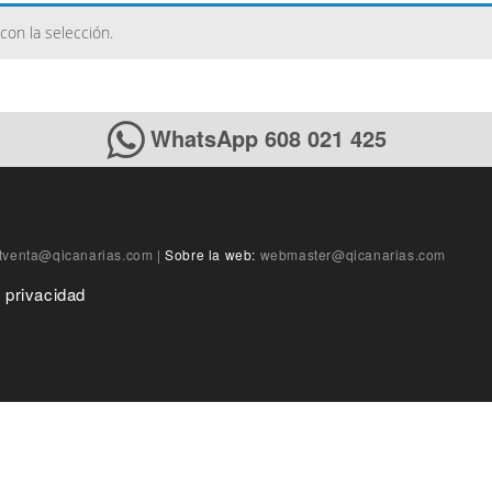
on la selección.
WhatsApp 608 021 425
tventa@qicanarias.com
|
Sobre la web:
webmaster@qicanarias.com
e privacidad