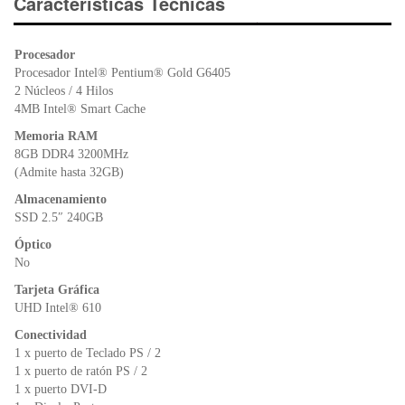
e
er
s
ri
Características Técnicas
b
A
e
o
p
n
Procesador
o
p
dl
Procesador Intel® Pentium® Gold G6405
k
y
2 Núcleos / 4 Hilos
4MB Intel® Smart Cache
Memoria RAM
8GB DDR4 3200MHz
(Admite hasta 32GB)
Almacenamiento
SSD 2.5″ 240GB
Óptico
No
Tarjeta Gráfica
UHD Intel® 610
Conectividad
1 x puerto de Teclado PS / 2
1 x puerto de ratón PS / 2
1 x puerto DVI-D