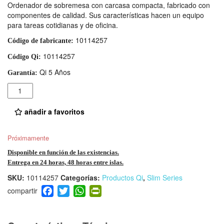
Ordenador de sobremesa con carcasa compacta, fabricado con
componentes de calidad. Sus características hacen un equipo
para tareas cotidianas y de oficina.
10114257
Código de fabricante:
10114257
Código Qi:
Qi 5 Años
Garantía:
Cantidad
añadir a favoritos
Próximamente
Disponible en función de las existencias.
Entrega en 24 horas, 48 horas entre islas.
SKU:
10114257
Categorías:
Productos Qi
,
Slim Series
F
T
W
Pr
a
wi
h
in
c
tt
at
tF