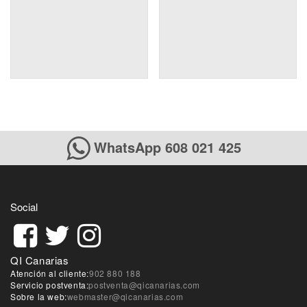
WhatsApp 608 021 425
Social
QI Canarias
Atención al cliente:
902 880 188
Servicio postventa:
postventa@qicanarias.com
Sobre la web:
webmaster@qicanarias.com