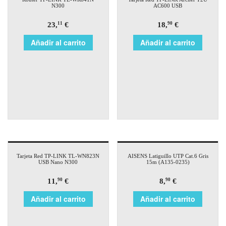
N300
AC600 USB
23,
€
18,
€
11
90
Añadir al carrito
Añadir al carrito
Tarjeta Red TP-LINK TL-WN823N
AISENS Latiguillo UTP Cat.6 Gris
USB Nano N300
15m (A135-0235)
11,
€
8,
€
90
90
Añadir al carrito
Añadir al carrito