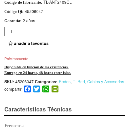
TL-ANT2409CL
Código de fabricante:
45206047
Código Qi:
2 años
Garantía:
Cantidad
añadir a favoritos
Próximamente
Disponible en función de las existencias.
Entrega en 24 horas, 48 horas entre islas.
SKU:
45206047
Categorías:
Redes
,
T. Red, Cables y Accesorios
F
T
W
Pr
a
wi
h
in
c
tt
at
tF
e
er
s
ri
Características Técnicas
b
A
e
o
p
n
Frecuencia