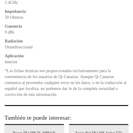
o
p
dl
2.4GHz
k
y
Impedancia
50 Ohmios
Ganancia
9 dBi
Radiación
Omnidireccional
Aplicación
Interior
*Las fichas técnicas son proporcionadas exclusivamente para la
conveniencia de los usuarios de Qi Canarias. Aunque Qi Canarias
comunica al proveedor cualquier error en los datos, o en la traducción al
español que localiza, no podemos dar fe de la completa veracidad o
corrección de esta información.
También te puede interesar:
Router TP-LINK TL-WR841N
Tarjeta Red TP-LINK Archer T2U