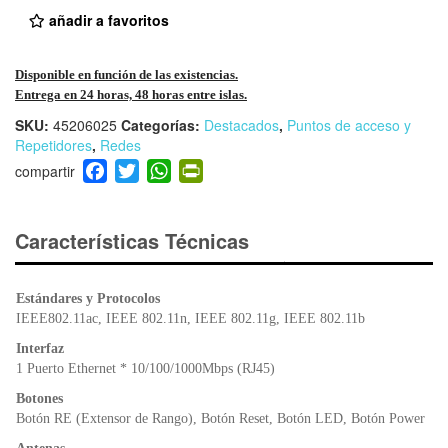
añadir a favoritos
Disponible en función de las existencias.
Entrega en 24 horas, 48 horas entre islas.
SKU:
45206025
Categorías:
Destacados
,
Puntos de acceso y
Repetidores
,
Redes
F
T
W
Pr
a
wi
h
in
c
tt
at
tF
e
er
s
ri
Características Técnicas
b
A
e
o
p
n
Estándares y Protocolos
o
p
dl
IEEE802.11ac, IEEE 802.11n, IEEE 802.11g, IEEE 802.11b
k
y
Interfaz
1 Puerto Ethernet * 10/100/1000Mbps (RJ45)
Botones
Botón RE (Extensor de Rango), Botón Reset, Botón LED, Botón Power