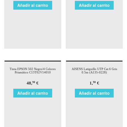
Añadir al carrito
Añadir al carrito
Tinta EPSON 502 Negro/4 Colores
AISENS Latiguillo UTP Cat.6 Gris
Prismático C13T02V14010
0.5m (A135-0228)
48,
€
1,
€
90
90
Añadir al carrito
Añadir al carrito