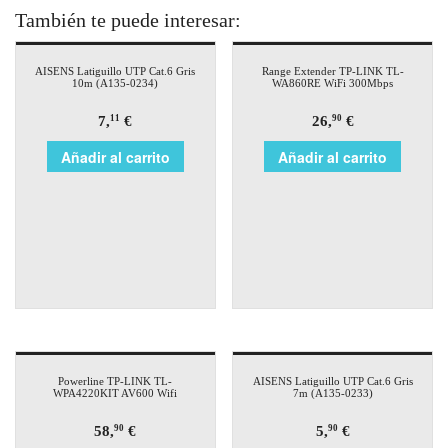
También te puede interesar:
AISENS Latiguillo UTP Cat.6 Gris
Range Extender TP-LINK TL-
10m (A135-0234)
WA860RE WiFi 300Mbps
7,
€
26,
€
11
90
Añadir al carrito
Añadir al carrito
Powerline TP-LINK TL-
AISENS Latiguillo UTP Cat.6 Gris
WPA4220KIT AV600 Wifi
7m (A135-0233)
58,
€
5,
€
90
90