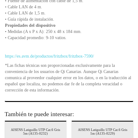
• Fuente de alimentación con cable de 1,5 m.
• Cable LAN de 4 m.
• Cable LAN de 1,5 m.
• Guía rápida de instalación.
Propiedades del dispositivo
• Medidas (A x P x A): 250 x 48 x 184 mm.
• Capacidad promedio: 9-10 vatios.
https://es.avm.de/productos/fritzbox/fritzbox-7590/
*Las fichas técnicas son proporcionadas exclusivamente para la
conveniencia de los usuarios de Qi Canarias. Aunque Qi Canarias
comunica al proveedor cualquier error en los datos, o en la traducción al
español que localiza, no podemos dar fe de la completa veracidad o
corrección de esta información.
También te puede interesar:
AISENS Latiguillo UTP Cat.6 Gris
AISENS Latiguillo UTP Cat.6 Gris
5m (A135-0232)
1m (A135-0229)