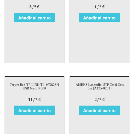
3,
€
1,
€
90
90
Añadir al carrito
Añadir al carrito
Tarjeta Red TP-LINK TL-WN823N
AISENS Latiguillo UTP Cat.6 Gris
USB Nano N300
3m (A135-0231)
11,
€
2,
€
90
90
Añadir al carrito
Añadir al carrito