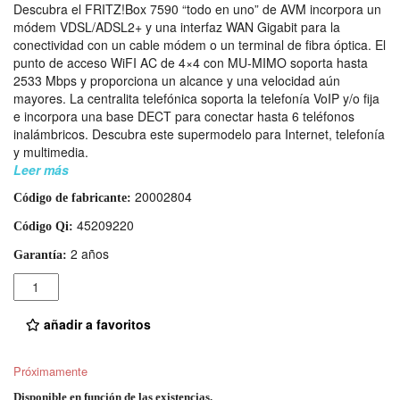
Descubra el FRITZ!Box 7590 “todo en uno” de AVM incorpora un
módem VDSL/ADSL2+ y una interfaz WAN Gigabit para la
conectividad con un cable módem o un terminal de fibra óptica. El
punto de acceso WiFI AC de 4×4 con MU-MIMO soporta hasta
2533 Mbps y proporciona un alcance y una velocidad aún
mayores. La centralita telefónica soporta la telefonía VoIP y/o fija
e incorpora una base DECT para conectar hasta 6 teléfonos
inalámbricos. Descubra este supermodelo para Internet, telefonía
y multimedia.
Leer más
20002804
Código de fabricante:
45209220
Código Qi:
2 años
Garantía:
Cantidad
añadir a favoritos
Próximamente
Disponible en función de las existencias.