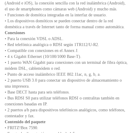
(Android e iOS), la conexión sencilla con la red inalámbrica (Android),
el uso de smartphones como cámaras web (Android) y mucho más.
• Funciones de domótica integradas en la interfaz de usuario.
• Los dispositivos domóticos se pueden conectar dentro de la red
doméstica a través de Internet tanto de forma manual como automática.
Conexiones
• Para la conexión VDSL o ADSL.
• Red telefónica analógica o RDSI según 1TR112/U-R2.
• Compatible con conexiones en el Annex J.
• 4 x Gigabit Ethernet (10/100/1000 Base-T).
• 1 puerto WAN Gigabit para conexiones con un terminal de fibra óptica,
módem DSL, cablemódem o red.
• Punto de acceso inalámbrico IEEE 802.11ac, n, g, b, a.
• 2 puerto USB 3.0 para conectar un dispositivo de almacenamiento o
una impresora.
• Base DECT hasta para seis teléfonos.
• Bus RDSI S0 para utilizar teléfonos RDSI o centralitas también en
conexiones basadas en IP.
• 2 puertos a/b para dispositivos telefónicos analógicos, como teléfonos,
contestador y fax.
Contenido del paquete
• FRITZ!Box 7590.