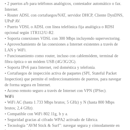
• 2 puertos a/b para teléfonos analógicos, contestador automático o fax.
Internet.
• Router ADSL con cortafuegos/NAT, servidor DHCP, Cliente DynDNS,
UPnP AV.
• Puerto VDSL o ADSL con línea telefónica fija analógica o RDSI
opcional según 1TR112/U-R2.
• Soporta conexiones VDSL con 300 Mbps incluyendo supervectoring.
• Aprovechamiento de las conexiones a Internet existentes a través de
LAN y WiFi.
• Funcionamiento como router, incluso con cablemódem, terminal de
fibra óptica o un módem USB (4G/3G/2G).
• Soporta IPv6 para Internet, red doméstica y telefonía.
• Cortafuegos de inspección activa de paquetes (SPI, Stateful Packet
Inspection) que permite el redireccionamiento de puertos, para navegar
de forma segura en Internet.
• Acceso remoto seguro a través de Internet con VPN (IPSec).
WiFi
• WiFi AC (hasta 1.733 Mbps brutos; 5 GHz) y N (hasta 800 Mbps
brutos; 2,4 GHz).
• Compatible con WiFi 802.11g, b y a.
• Seguridad gracias al cifrado WPA2 activado de fábrica.
• Tecnología “AVM Stick & Surf”: navegar segura y cómodamente en