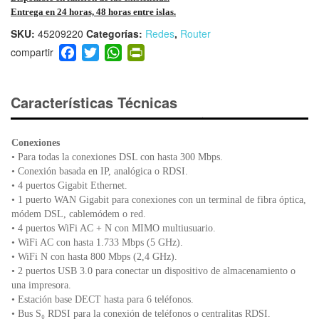
Entrega en 24 horas, 48 horas entre islas.
SKU:
45209220
Categorías:
Redes
,
Router
F
T
W
Pr
a
wi
h
in
c
tt
at
tF
e
er
s
ri
Características Técnicas
b
A
e
o
p
n
Conexiones
o
p
dl
• Para todas la conexiones DSL con hasta 300 Mbps.
k
y
• Conexión basada en IP, analógica o RDSI.
• 4 puertos Gigabit Ethernet.
• 1 puerto WAN Gigabit para conexiones con un terminal de fibra óptica,
módem DSL, cablemódem o red.
• 4 puertos WiFi AC + N con MIMO multiusuario.
• WiFi AC con hasta 1.733 Mbps (5 GHz).
• WiFi N con hasta 800 Mbps (2,4 GHz).
• 2 puertos USB 3.0 para conectar un dispositivo de almacenamiento o
una impresora.
• Estación base DECT hasta para 6 teléfonos.
• Bus S₀ RDSI para la conexión de teléfonos o centralitas RDSI.