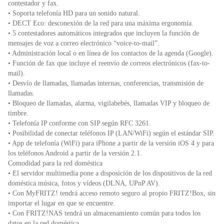
contestador y fax.
• Soporta telefonía HD para un sonido natural.
• DECT Eco: desconexión de la red para una máxima ergonomía.
• 5 contestadores automáticos integrados que incluyen la función de
mensajes de voz a correo electrónico “voice-to-mail”.
• Administración local o en línea de los contactos de la agenda (Google).
• Función de fax que incluye el reenvío de correos electrónicos (fax-to-
mail).
• Desvío de llamadas, llamadas internas, conferencias, transmisión de
llamadas.
• Bloqueo de llamadas, alarma, vigilabebés, llamadas VIP y bloqueo de
timbre.
• Telefonía IP conforme con SIP según RFC 3261.
• Posibilidad de conectar teléfonos IP (LAN/WiFi) según el estándar SIP.
• App de telefonía (WiFi) para iPhone a partir de la versión iOS 4 y para
los teléfonos Android a partir de la versión 2.1.
Comodidad para la red doméstica
• El servidor multimedia pone a disposición de los dispositivos de la red
doméstica música, fotos y vídeos (DLNA, UPnP AV).
• Con MyFRITZ! tendrá acceso remoto seguro al propio FRITZ!Box, sin
importar el lugar en que se encuentre.
• Con FRITZ!NAS tendrá un almacenamiento común para todos los
datos en la red doméstica.