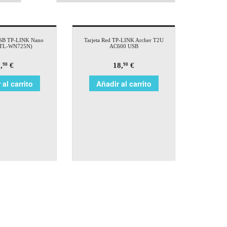
USB TP-LINK Nano
Tarjeta Red TP-LINK Archer T2U
(TL-WN725N)
AC600 USB
,
€
18,
€
90
90
 al carrito
Añadir al carrito