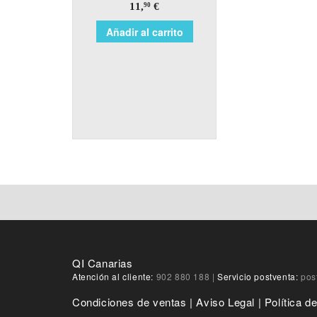
11,
€
90
Añadir al carrito
QI Canarias
Atención al cliente:
902 880 188
|
Servicio postventa:
pos
Condiciones de ventas
|
Aviso Legal
|
Política d