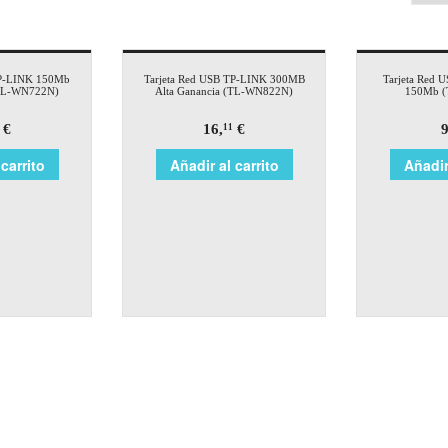
TP-LINK 150Mb
Tarjeta Red USB TP-LINK 300MB
Tarjeta Red 
(TL-WN722N)
Alta Ganancia (TL-WN822N)
150Mb 
€
16,
€
9
11
carrito
Añadir al carrito
Añadir