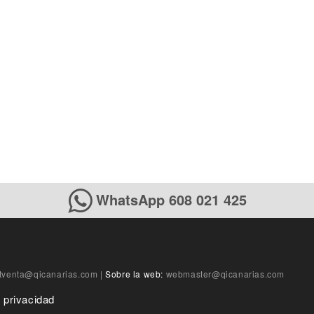
WhatsApp 608 021 425
tventa@qicanarias.com
|
Sobre la web:
webmaster@qicanarias.com
e privacidad