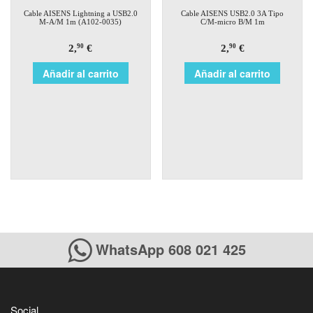
Cable AISENS Lightning a USB2.0
Cable AISENS USB2.0 3A Tipo
M-A/M 1m (A102-0035)
C/M-micro B/M 1m
2,
€
2,
€
90
90
Añadir al carrito
Añadir al carrito
WhatsApp 608 021 425
Social