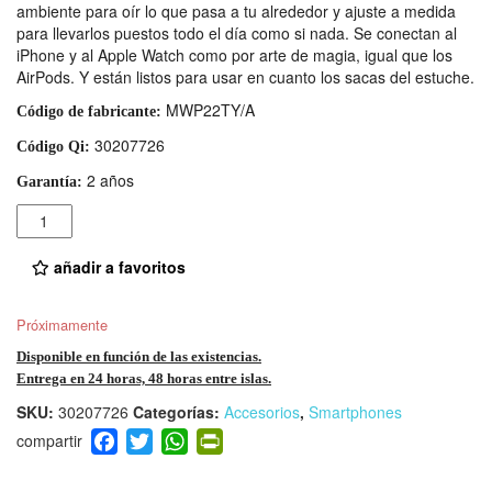
ambiente para oír lo que pasa a tu alrededor y ajuste a medida
para llevarlos puestos todo el día como si nada. Se conectan al
iPhone y al Apple Watch como por arte de magia, igual que los
AirPods. Y están listos para usar en cuanto los sacas del estuche.
MWP22TY/A
Código de fabricante:
30207726
Código Qi:
2 años
Garantía:
Cantidad
añadir a favoritos
Próximamente
Disponible en función de las existencias.
Entrega en 24 horas, 48 horas entre islas.
SKU:
30207726
Categorías:
Accesorios
,
Smartphones
F
T
W
Pr
a
wi
h
in
c
tt
at
tF