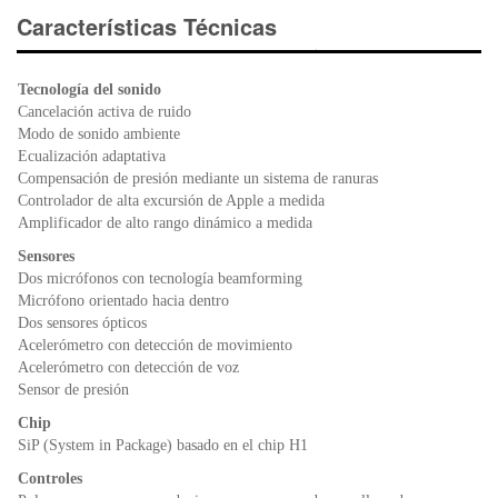
e
er
s
ri
Características Técnicas
b
A
e
o
p
n
Tecnología del sonido
o
p
dl
Cancelación activa de ruido
k
y
Modo de sonido ambiente
Ecualización adaptativa
Compensación de presión mediante un sistema de ranuras
Controlador de alta excursión de Apple a medida
Amplificador de alto rango dinámico a medida
Sensores
Dos micrófonos con tecnología beamforming
Micrófono orientado hacia dentro
Dos sensores ópticos
Acelerómetro con detección de movimiento
Acelerómetro con detección de voz
Sensor de presión
Chip
SiP (System in Package) basado en el chip H1
Controles