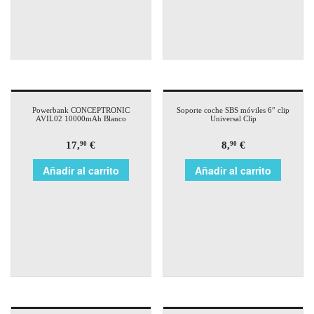
Powerbank CONCEPTRONIC
Soporte coche SBS móviles 6″ clip
AVIL02 10000mAh Blanco
Universal Clip
17,
€
8,
€
90
90
Añadir al carrito
Añadir al carrito