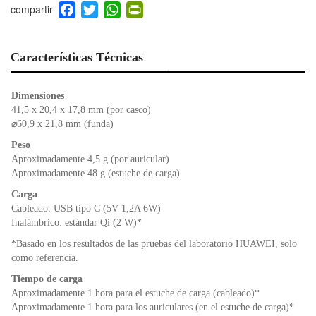
F
T
W
Pr
a
wi
h
in
c
tt
at
tF
e
er
s
ri
Características Técnicas
b
A
e
o
p
n
Dimensiones
o
p
dl
41,5 x 20,4 x 17,8 mm (por casco)
k
y
⌀60,9 x 21,8 mm (funda)
Peso
Aproximadamente 4,5 g (por auricular)
Aproximadamente 48 g (estuche de carga)
Carga
Cableado: USB tipo C (5V 1,2A 6W)
Inalámbrico: estándar Qi (2 W)*
*Basado en los resultados de las pruebas del laboratorio HUAWEI, solo
como referencia.
Tiempo de carga
Aproximadamente 1 hora para el estuche de carga (cableado)*
Aproximadamente 1 hora para los auriculares (en el estuche de carga)*