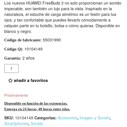
Los nuevos HUAWEI FreeBuds 3 no solo proporcionan un sonido
impecable, son también un lujo para la vista. Inspirado en la
naturaleza, el estuche de carga simétrico es un festín para tus
ojos, y tan confortable que puedes llevarlo cómodamente a
calquier parte en tu bolsillo, bolsa o cómo quieras. Disponible en
blanco y negro.
55031990
Código de fabricante:
10104149
Código Qi:
2 años
Garantía:
Cantidad
añadir a favoritos
Próximamente
Disponible en función de las existencias.
Entrega en 24 horas, 48 horas entre islas.
SKU:
10104149
Categorías:
Accesorios
,
Imagen y Sonido
,
Smartphones
,
Sonido