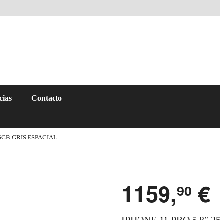
cias
Contacto
56GB GRIS ESPACIAL
1159,
€
90
IPHONE 11 PRO 5.8″ 