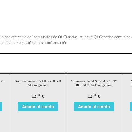
la conveniencia de los usuarios de Qi Canarias. Aunque Qi Canarias comunica al
racidad o corrección de esta información.
 8
Soporte coche SBS MID ROUND
Soporte coche SBS móviles TINY
AIR magnético
ROUND GLUE magnético
13,
€
12,
€
90
90
Añadir al carrito
Añadir al carrito