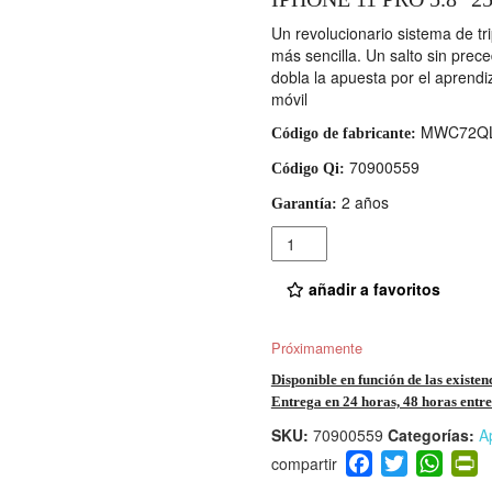
Un revolucionario sistema de tri
más sencilla. Un salto sin prec
dobla la apuesta por el aprendi
móvil
MWC72QL
Código de fabricante:
70900559
Código Qi:
2 años
Garantía:
Cantidad
añadir a favoritos
Próximamente
Disponible en función de las existen
Entrega en 24 horas, 48 horas entre 
SKU:
70900559
Categorías:
A
F
T
W
P
a
wi
h
i