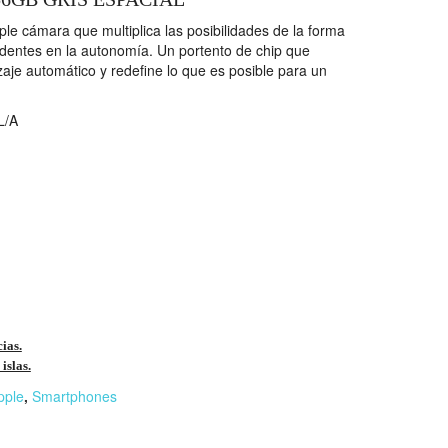
ple cámara que multiplica las posibilidades de la forma
edentes en la autonomía. Un portento de chip que
zaje automático y redefine lo que es posible para un
/A
cias.
islas.
pple
,
Smartphones
r
n