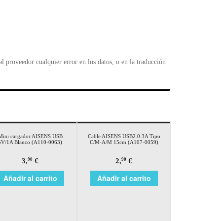
 proveedor cualquier error en los datos, o en la traducción
Mini cargador AISENS USB
Cable AISENS USB2.0 3A Tipo
5V/1A Blanco (A110-0063)
C/M-A/M 15cm (A107-0059)
3,
€
2,
€
90
90
Añadir al carrito
Añadir al carrito