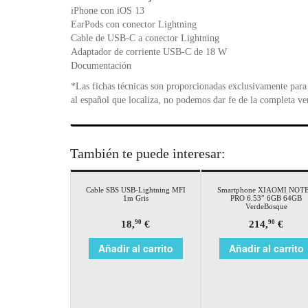
iPhone con iOS 13
EarPods con conector Lightning
Cable de USB‑C a conector Lightning
Adaptador de corriente USB‑C de 18 W
Documentación
*Las fichas técnicas son proporcionadas exclusivamente para 
al español que localiza, no podemos dar fe de la completa ve
También te puede interesar:
Cable SBS USB-Lightning MFI
Smartphone XIAOMI NOTE
1m Gris
PRO 6.53″ 6GB 64GB
VerdeBosque
18,
€
214,
€
90
90
Añadir al carrito
Añadir al carrito