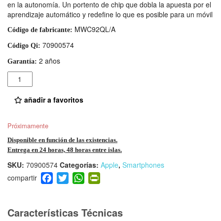
en la autonomía. Un portento de chip que dobla la apuesta por el
aprendizaje automático y redefine lo que es posible para un móvil
MWC92QL/A
Código de fabricante:
70900574
Código Qi:
2 años
Garantía:
Cantidad
añadir a favoritos
Próximamente
Disponible en función de las existencias.
Entrega en 24 horas, 48 horas entre islas.
SKU:
70900574
Categorías:
Apple
,
Smartphones
F
T
W
Pr
a
wi
h
in
c
tt
at
tF
e
er
s
ri
Características Técnicas