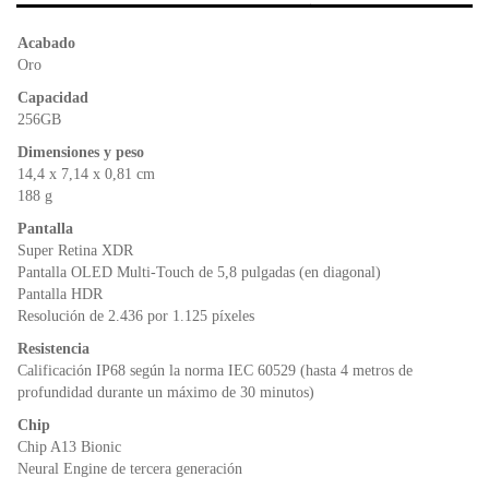
b
A
e
o
p
n
Acabado
o
p
dl
Oro
k
y
Capacidad
256GB
Dimensiones y peso
14,4 x 7,14 x 0,81 cm
188 g
Pantalla
Super Retina XDR
Pantalla OLED Multi‑Touch de 5,8 pulgadas (en diagonal)
Pantalla HDR
Resolución de 2.436 por 1.125 píxeles
Resistencia
Calificación IP68 según la norma IEC 60529 (hasta 4 metros de
profundidad durante un máximo de 30 minutos)
Chip
Chip A13 Bionic
Neural Engine de tercera generación