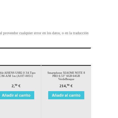
 proveedor cualquier error en los datos, o en la traducción
ble AISENS USB2.0 3A Tipo
Smartphone XIAOMI NOTE 8
C/M-A/M 1m (A107-0051)
PRO 6.53″ 6GB 64GB
VerdeBosque
2,
€
214,
€
90
90
Añadir al carrito
Añadir al carrito