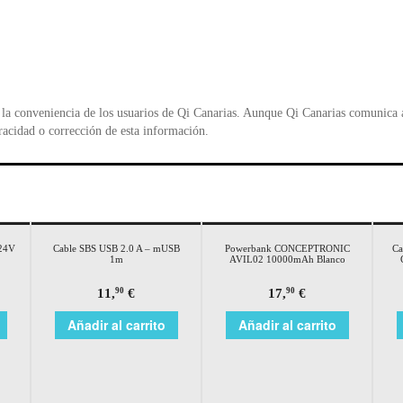
la conveniencia de los usuarios de Qi Canarias. Aunque Qi Canarias comunica al
racidad o corrección de esta información.
/24V
Cable SBS USB 2.0 A – mUSB
Powerbank CONCEPTRONIC
Ca
1m
AVIL02 10000mAh Blanco
11,
€
17,
€
90
90
Añadir al carrito
Añadir al carrito