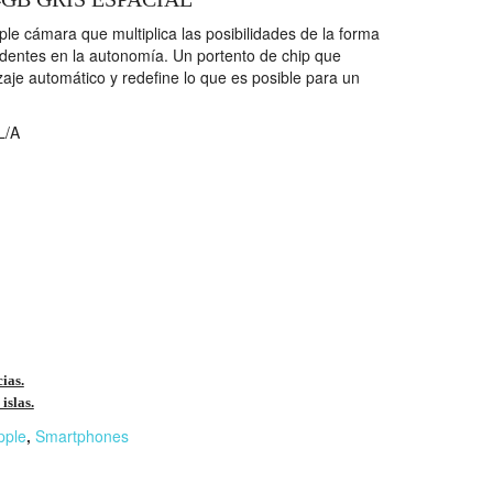
ple cámara que multiplica las posibilidades de la forma
edentes en la autonomía. Un portento de chip que
zaje automático y redefine lo que es posible para un
/A
cias.
islas.
pple
,
Smartphones
r
n