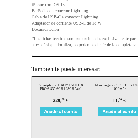
iPhone con iOS 13
EarPods con conector Lightning
Cable de USB‑C a conector Lightning
Adaptador de corriente USB‑C de 18 W
Documentación
*Las fichas técnicas son proporcionadas exclusivamente para 
al español que localiza, no podemos dar fe de la completa ve
También te puede interesar:
Smartphone XIAOMI NOTE 8
Mini cargador SBS 1USB 12
PRO 6.53″ 6GB 128GB Azul
1000mAh
220,
€
11,
€
90
90
Añadir al carrito
Añadir al carrito