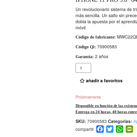
Un revolucionario sistema de tri
más sencilla. Un salto sin prec
dobla la apuesta por el aprendi
móvil
MWC22QL
Código de fabricante:
70900583
Código Qi:
2 años
Garantía:
Cantidad
añadir a favoritos
Próximamente
Disponible en función de las existen
Entrega en 24 horas, 48 horas entre 
SKU:
70900583
Categorías:
A
F
T
W
P
a
wi
h
i