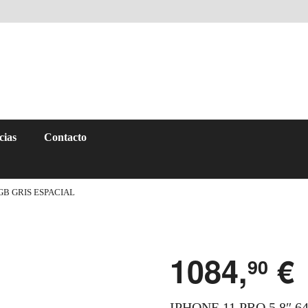
cias
Contacto
4GB GRIS ESPACIAL
1084,
€
90
IPHONE 11 PRO 5.8″ 