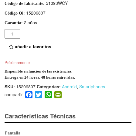
51093WCY
Código de fabricante:
15206807
Código Qi:
2 años
Garantía:
Cantidad
añadir a favoritos
Próximamente
Disponible en función de las existencias.
Entrega en 24 horas, 48 horas entre islas.
SKU:
15206807
Categorías:
Android
,
Smartphones
F
T
W
Pr
a
wi
h
in
c
tt
at
tF
e
er
s
ri
Características Técnicas
b
A
e
o
p
n
Pantalla