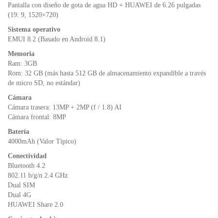
o
p
dl
Pantalla con diseño de gota de agua HD + HUAWEI de 6.26 pulgadas
k
y
(19: 9, 1520×720)
Sistema operativo
EMUI 8.2 (Basado en Android 8.1)
Memoria
Ram: 3GB
Rom: 32 GB (más hasta 512 GB de almacenamiento expandible a través
de micro SD, no estándar)
Cámara
Cámara trasera: 13MP + 2MP (f / 1.8) AI
Cámara frontal: 8MP
Batería
4000mAh (Valor Típico)
Conectividad
Bluetooth 4.2
802.11 b/g/n 2.4 GHz
Dual SIM
Dual 4G
HUAWEI Share 2.0