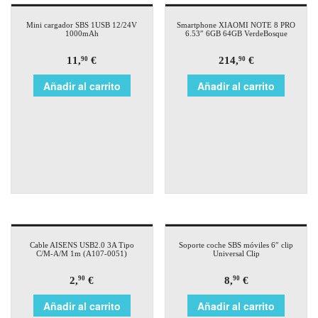
Mini cargador SBS 1USB 12/24V
Smartphone XIAOMI NOTE 8 PRO
1000mAh
6.53″ 6GB 64GB VerdeBosque
11,
€
214,
€
90
90
Añadir al carrito
Añadir al carrito
Cable AISENS USB2.0 3A Tipo
Soporte coche SBS móviles 6″ clip
C/M-A/M 1m (A107-0051)
Universal Clip
2,
€
8,
€
90
90
Añadir al carrito
Añadir al carrito