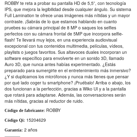
ROBBY te reta a probar su pantalla HD de 5,5”, con tecnología
IPS, que mejora la legibilidad desde cualquier ángulo. Su sistema
Full Lamination te ofrece unas imágenes más nítidas y un mayor
contraste. ¡Sabrás de lo que estamos hablando en cuanto
pruebes su cámara principal de 8 MP o saques los selfies
perfectos con su cámara frontal de 5MP que incorpora selfie-
flash! Te llevará muy lejos, en una experiencia audiovisual
excepcional con tus contenidos multimedia, películas, vídeos,
playlists o juegos favoritos. Sus altavoces duales incorporan un
software específico para envolverte en un sonido 3D, llamado
Auro 3D, que nunca antes habías experimentado. ¿Estás
preparado para sumergirte en el entretenimiento más inmersivo?
¿Y si duplicamos los micrófonos y nunca más tienes que pensar
por qué lado coger tu smartphone? ¡Pruébalo! Arriba o abajo, los
dos funcionan a la perfección, gracias a Wiko UI y a la pantalla
que rotará para adaptarse. Además, las conversaciones serán
más nítidas, gracias al reductor de ruido.
ROBBY
Código de fabricante:
15204629
Código Qi:
2 años
Garantía: