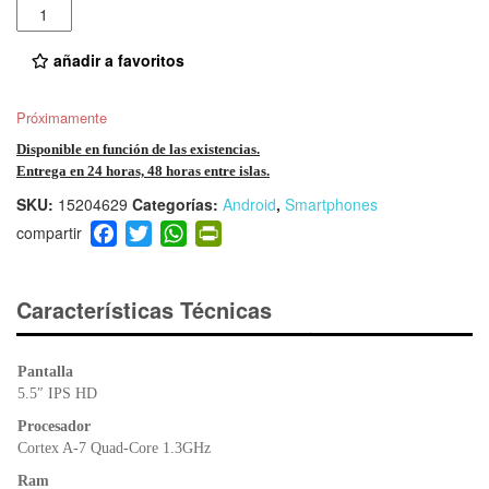
Cantidad
añadir a favoritos
Próximamente
Disponible en función de las existencias.
Entrega en 24 horas, 48 horas entre islas.
SKU:
15204629
Categorías:
Android
,
Smartphones
F
T
W
Pr
a
wi
h
in
c
tt
at
tF
e
er
s
ri
Características Técnicas
b
A
e
o
p
n
Pantalla
o
p
dl
5.5″ IPS HD
k
y
Procesador
Cortex A-7 Quad-Core 1.3GHz
Ram