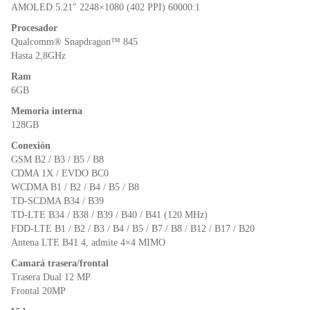
o
p
dl
AMOLED 5.21″ 2248×1080 (402 PPI) 60000:1
k
y
Procesador
Qualcomm® Snapdragon™ 845
Hasta 2,8GHz
Ram
6GB
Memoria interna
128GB
Conexión
GSM B2 / B3 / B5 / B8
CDMA 1X / EVDO BC0
WCDMA B1 / B2 / B4 / B5 / B8
TD-SCDMA B34 / B39
TD-LTE B34 / B38 / B39 / B40 / B41 (120 MHz)
FDD-LTE B1 / B2 / B3 / B4 / B5 / B7 / B8 / B12 / B17 / B20
Antena LTE B41 4, admite 4×4 MIMO
Camará trasera/frontal
Trasera Dual 12 MP
Frontal 20MP