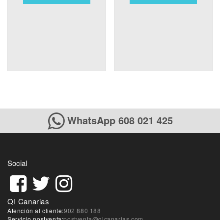
WhatsApp 608 021 425
Social
QI Canarias
Atención al cliente:
902 880 188
Servicio postventa:
postventa@qicanarias.com