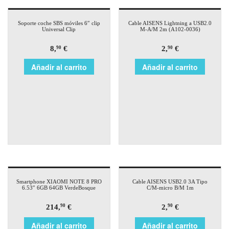
Soporte coche SBS móviles 6″ clip
Cable AISENS Lightning a USB2.0
Universal Clip
M-A/M 2m (A102-0036)
8,
€
2,
€
90
90
Añadir al carrito
Añadir al carrito
Smartphone XIAOMI NOTE 8 PRO
Cable AISENS USB2.0 3A Tipo
6.53″ 6GB 64GB VerdeBosque
C/M-micro B/M 1m
214,
€
2,
€
90
90
Añadir al carrito
Añadir al carrito