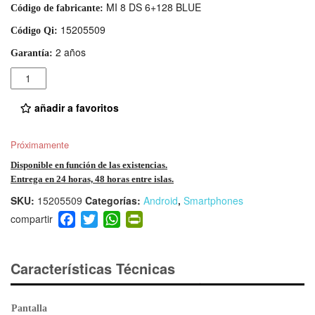
MI 8 DS 6+128 BLUE
Código de fabricante:
15205509
Código Qi:
2 años
Garantía:
Cantidad
añadir a favoritos
Próximamente
Disponible en función de las existencias.
Entrega en 24 horas, 48 horas entre islas.
SKU:
15205509
Categorías:
Android
,
Smartphones
F
T
W
Pr
a
wi
h
in
c
tt
at
tF
e
er
s
ri
Características Técnicas
b
A
e
o
p
n
Pantalla