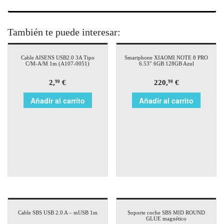
También te puede interesar:
Cable AISENS USB2.0 3A Tipo
Smartphone XIAOMI NOTE 8 PRO
C/M-A/M 1m (A107-0051)
6.53″ 6GB 128GB Azul
2,
€
220,
€
90
90
Añadir al carrito
Añadir al carrito
Cable SBS USB 2.0 A – mUSB 1m
Soporte coche SBS MID ROUND
GLUE magnético