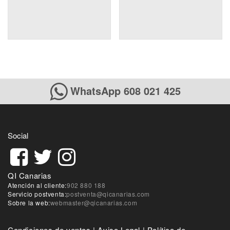
WhatsApp 608 021 425
Social
QI Canarias
Atención al cliente:
902 880 188
Servicio postventa:
postventa@qicanarias.com
Sobre la web:
webmaster@qicanarias.com
Condiciones de ventas
|
Aviso Legal
|
Política de