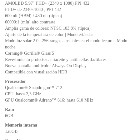
o
p
dl
AMOLED 5,97″ FHD+ (2340 x 1080) PPI 432
k
y
FHD+ de 2340×1080 , PPI 432
600 nit (HBM) / 430 nit (típico)
60000:1 (mín) alto contraste
Amplia gama de colores: NTSC 103,8% (típica)
Ajuste de la temperatura de color | Modo estándar
Modo luz solar 2.0 | 256 rangos ajustables en el modo lectura | Modo
noche
Corning® Gorilla® Glass 5
Revestimiento protector antiaceite y antihuellas dactilares
Nueva pantalla multicolor Always-On Display
Compatible con visualización HDR
Procesador
Qualcomm® Snapdragon™ 712
CPU: hasta 2,3 GHz
GPU Qualcomm® Adreno™ 616: hasta 610 MHz
Ram
6GB
Memoria interna
128GB