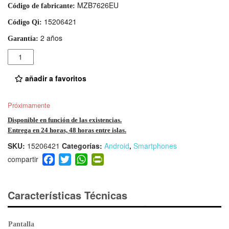
MZB7626EU
Código de fabricante:
15206421
Código Qi:
2 años
Garantía:
Cantidad
añadir a favoritos
Próximamente
Disponible en función de las existencias.
Entrega en 24 horas, 48 horas entre islas.
SKU:
15206421
Categorías:
Android
,
Smartphones
F
T
W
Pr
a
wi
h
in
c
tt
at
tF
e
er
s
ri
Características Técnicas
b
A
e
o
p
n
Pantalla