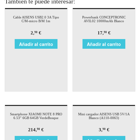
También te puede interesar:
Cable AISENS USB2.0 3A Tipo
Powerbank CONCEPTRONIC
C/M-micro B/M 1m
AVIL02 10000mAh Blanco
2,
€
17,
€
90
90
Añadir al carrito
Añadir al carrito
Smartphone XIAOMI NOTE 8 PRO
Mini cargador AISENS USB 5V/1A
6.53″ 6GB 64GB VerdeBosque
Blanco (A110-0063)
214,
€
3,
€
90
90