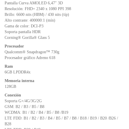
o
p
dl
Pantalla Curva AMOLED 6,47″ 3D
k
y
Resolución: FHD+ 2340 x 1080 PPI 398
Brillo: 6600 nits (HBM) / 430 nits (típ)
Alto contraste: 400000:1 (mín)
Gama de color: DCI-P3
Soporta pantalla HDR
Corning® Gorilla® Glass 5
Procesador
Qualcomm® Snapdragon™ 730g
Procesador gráfico Adreno 618
Ram
6GB LPDDR4x
Memoria interna
128GB
Conexión
Soporta G+/4G/3G/2G
GSM: B2 / B3 / B5 / B8
WCDMA: B1 / B2 / B4 / B5 / B8 /B19
LTE FDD: B1 / B2 / B3 / B4 / B5 / B7 / B8 / B18 / B19 / B20 /B26 /
B28