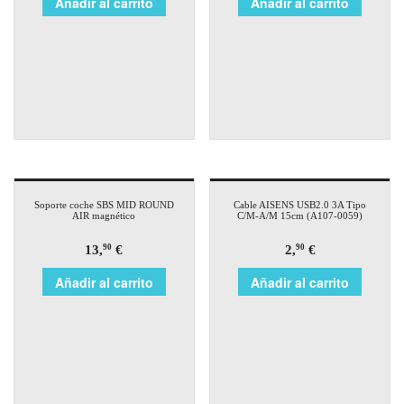
Añadir al carrito
Añadir al carrito
Soporte coche SBS MID ROUND
Cable AISENS USB2.0 3A Tipo
AIR magnético
C/M-A/M 15cm (A107-0059)
13,
€
2,
€
90
90
Añadir al carrito
Añadir al carrito