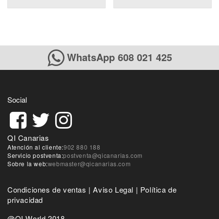
WhatsApp 608 021 425
Social
QI Canarias
Atención al cliente:
902 880 188
Servicio postventa:
postventa@qicanarias.com
Sobre la web:
webmaster@qicanarias.com
Condiciones de ventas
|
Aviso Legal
|
Política de
privacidad
@QI World 2018