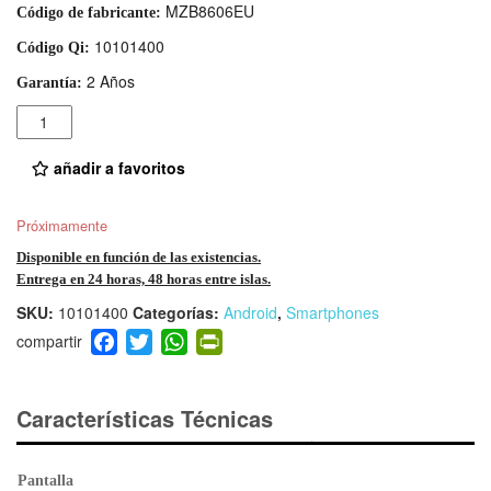
MZB8606EU
Código de fabricante:
10101400
Código Qi:
2 Años
Garantía:
Cantidad
añadir a favoritos
Próximamente
Disponible en función de las existencias.
Entrega en 24 horas, 48 horas entre islas.
SKU:
10101400
Categorías:
Android
,
Smartphones
F
T
W
Pr
a
wi
h
in
c
tt
at
tF
e
er
s
ri
Características Técnicas
b
A
e
o
p
n
Pantalla