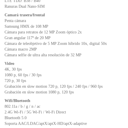
LTE TDD: B38 / B40
Ranuras Dual Nano-SIM
Camará trasera/frontal
Penta cámara
Samsung HMX de 108 MP
Cámara para retratos de 12 MP Zoom óptico 2x
Gran angular 117º de 20 MP
Cámara de teleobjetivo de 5 MP Zoom híbrido 10x, digital 50x
Cámara macro 2MP
Cámara selfie de ultra alta resolución de 32 MP
Video
4K, 30 fps
1080 p, 60 fps / 30 fps
720 p, 30 fps
Grabación en slow motion 720 p, 120 fps / 240 fps / 960 fps
Grabación en slow motion 1080 p, 120 fps
Wifi/Bluetooth
802.11a / b / g / n / ac
2.4G Wi-Fi / 5G Wi-Fi / Wi-Fi Direct
Bluetooth 5.0
Soporta AAC/LDAC/aptX/aptX-HD/aptX-adaptive