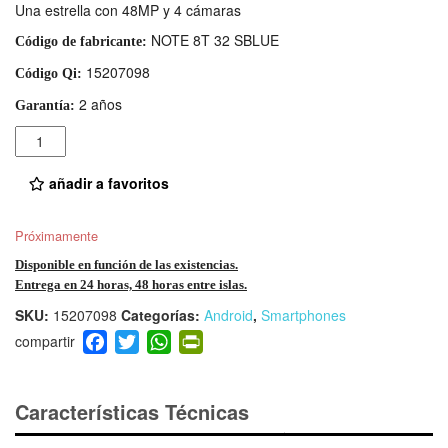
Una estrella con 48MP y 4 cámaras
NOTE 8T 32 SBLUE
Código de fabricante:
15207098
Código Qi:
2 años
Garantía:
Cantidad
añadir a favoritos
Próximamente
Disponible en función de las existencias.
Entrega en 24 horas, 48 horas entre islas.
SKU:
15207098
Categorías:
Android
,
Smartphones
F
T
W
Pr
a
wi
h
in
c
tt
at
tF
e
er
s
ri
Características Técnicas
b
A
e