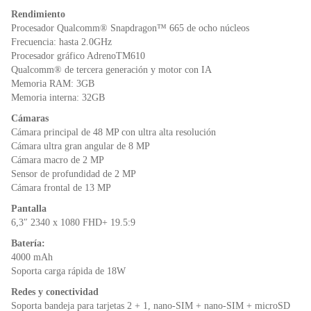
o
p
n
Rendimiento
o
p
dl
Procesador Qualcomm® Snapdragon™ 665 de ocho núcleos
k
y
Frecuencia: hasta 2.0GHz
Procesador gráfico AdrenoTM610
Qualcomm® de tercera generación y motor con IA
Memoria RAM: 3GB
Memoria interna: 32GB
Cámaras
Cámara principal de 48 MP con ultra alta resolución
Cámara ultra gran angular de 8 MP
Cámara macro de 2 MP
Sensor de profundidad de 2 MP
Cámara frontal de 13 MP
Pantalla
6,3″ 2340 x 1080 FHD+ 19.5:9
Batería:
4000 mAh
Soporta carga rápida de 18W
Redes y conectividad
Soporta bandeja para tarjetas 2 + 1, nano-SIM + nano-SIM + microSD