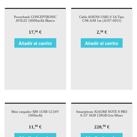
Powerbank CONCEPTRONIC
Cable AISENS USB2.0 3A Tipo
AVIL02 10000mAh Blanco
C/M-A/M 1m (A107-0051)
17,
€
2,
€
90
90
Añadir al carrito
Añadir al carrito
Mini cargador SBS 1USB 12/24V
Smartphone XIAOMI NOTE 8 PRO
1000mAh
6.53″ 6GB 128GB Gris Miner
11,
€
220,
€
90
90