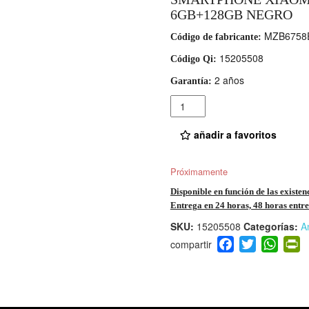
6GB+128GB NEGRO
MZB6758
Código de fabricante:
15205508
Código Qi:
2 años
Garantía:
Cantidad
añadir a favoritos
Próximamente
Disponible en función de las existen
Entrega en 24 horas, 48 horas entre 
SKU:
15205508
Categorías:
A
F
T
W
P
a
wi
h
i
c
tt
at
t
e
er
s
ri
b
A
e