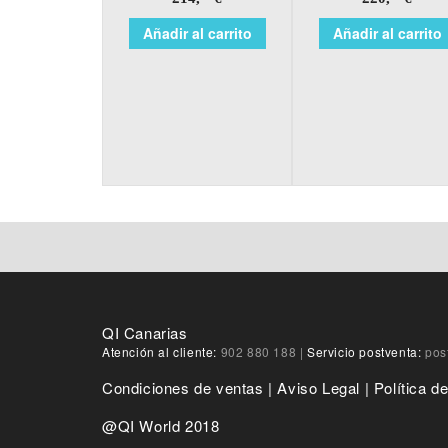
Añadir al carrito
Añadir al carrito
QI Canarias
Atención al cliente:
902 880 188
|
Servicio postventa:
pos
Condiciones de ventas
|
Aviso Legal
|
Política d
@QI World 2018