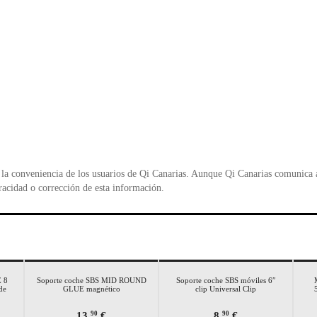
la conveniencia de los usuarios de Qi Canarias. Aunque Qi Canarias comunica al
racidad o corrección de esta información.
 8
Soporte coche SBS MID ROUND
Soporte coche SBS móviles 6″
de
GLUE magnético
clip Universal Clip
13,
€
8,
€
90
90