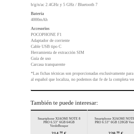
b/g/n/ac 2.4GHz y 5 GHz / Bluetooth 7
Batería
4000mAh
Accesorios
POCOPHONE F1
Adaptador de corriente
Cable USB tipo C
Herramienta de extracción SIM
Guía de uso
Carcasa transparente
*Las fichas técnicas son proporcionadas exclusivamente para 
al español que localiza, no podemos dar fe de la completa ve
También te puede interesar:
Smartphone XIAOMI NOTE 8
Smartphone XIAOMI NOTE
PRO 6.53″ 6GB 64GB
PRO 6.53″ 6GB 128GB Ver
VerdeBosque
214,
€
220,
€
90
90