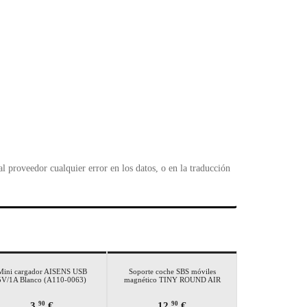
 proveedor cualquier error en los datos, o en la traducción
Mini cargador AISENS USB
Soporte coche SBS móviles
5V/1A Blanco (A110-0063)
magnético TINY ROUND AIR
3,
€
12,
€
90
90