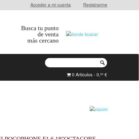
Acceder a mi cuenta
Registrarme
Busca tu punto
de venta
más cercano
0 Articulos - 0,
€
00
 POCOPHONE F1 6.18″OCTACORE