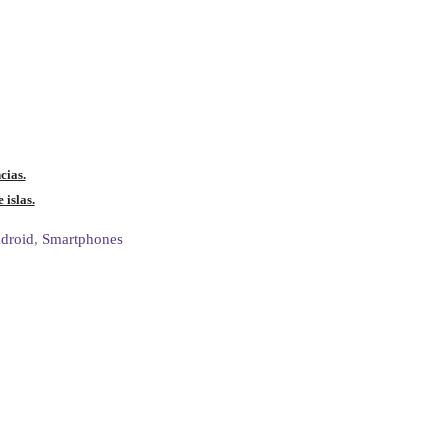
cias.
 islas.
droid
,
Smartphones