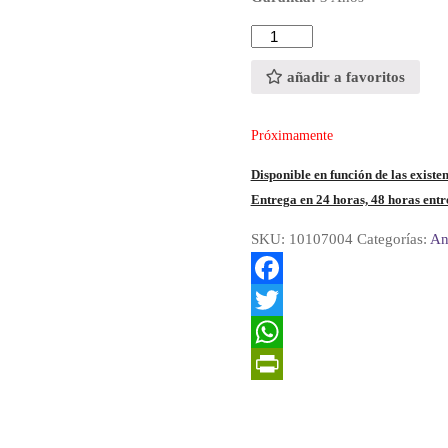
Cantidad
añadir a favoritos
Próximamente
Disponible en función de las existen
Entrega en 24 horas, 48 horas entre
SKU:
10107004
Categorías:
An
F
a
T
c
w
W
e
i
h
P
b
t
a
r