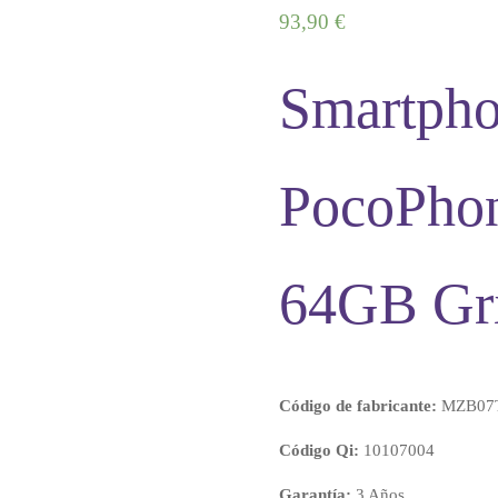
93,
90
€
Smartph
PocoPho
64GB Gr
Código de fabricante:
MZB07
Código Qi:
10107004
Garantía:
3 Años