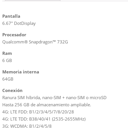
Pantalla
6.67″ DotDisplay
Procesador
Qualcomm® Snapdragon™ 732G
Ram
6 GB
Memoria interna
64GB
Conexión
Ranura SIM híbrida, nano-SIM + nano-SIM o microSD
Hasta 256 GB de almacenamiento ampliable.
4G: LTE FDD: B1/2/3/4/5/7/8/20/28
4G: LTE TDD: B38/40/41 (2535-2655MHz)
3G: WCDMA: B1/2/4/5/8