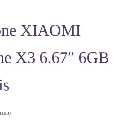
one XIAOMI
ne X3 6.67″ 6GB
is
TBEU