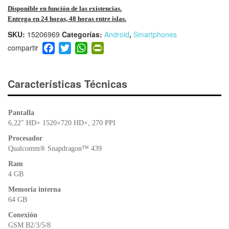
Disponible en función de las existencias.
Entrega en 24 horas, 48 horas entre islas.
SKU:
15206969
Categorías:
Android
,
Smartphones
F
T
W
Pr
a
wi
h
in
c
tt
at
tF
e
er
s
ri
Características Técnicas
b
A
e
o
p
n
Pantalla
o
p
dl
6,22″ HD+ 1520×720 HD+, 270 PPI
k
y
Procesador
Qualcomm® Snapdragon™ 439
Ram
4 GB
Memoria interna
64 GB
Conexión
GSM B2/3/5/8