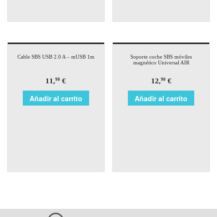
Cable SBS USB 2.0 A – mUSB 1m
Soporte coche SBS móviles
magnético Universal AIR
11,
€
12,
€
90
90
Añadir al carrito
Añadir al carrito